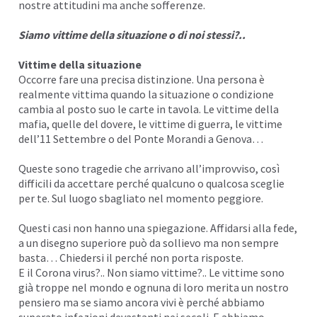
nostre attitudini ma anche sofferenze.
I
Siamo vittime della situazione o di noi stessi?..
Vittime della situazione
Occorre fare una precisa distinzione. Una persona è
realmente vittima quando la situazione o condizione
cambia al posto suo le carte in tavola. Le vittime della
mafia, quelle del dovere, le
vittime di guerra
, le vittime
dell’11 Settembre o del
Ponte Morandi
a Genova…
Queste sono tragedie che arrivano all’improvviso, così
difficili da accettare perché qualcuno o qualcosa sceglie
per te. Sul luogo sbagliato nel momento peggiore.
Questi casi non hanno una spiegazione. Affidarsi alla fede,
a un disegno superiore può da sollievo ma non sempre
basta… Chiedersi il perché non porta risposte.
E il
Corona virus
?.. Non siamo vittime?.. Le vittime sono
già troppe nel mondo e ognuna di loro merita un nostro
pensiero ma se siamo ancora vivi è perché abbiamo
superato infezioni devastanti nei secoli. E abbiamo