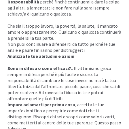
Responsabilità
perché finché continuerai a dare la colpa
agli altri, a lamentarti e non fare nulla sarai sempre
schiavo/a di qualcuno o qualcosa.
Che sia il troppo lavoro, la povertà, la salute, il mancato
amore o apprezzamento. Qualcuno o qualcosa continuerà
a prendersi la tua parte.
Non puoi continuare a difenderti da tutto perché le tue
ansie e paure finiranno per distruggerti.
Analizza le tue abitudini e azioni
Sono in difesa o sono efficaci?
.. Il vittimismo gioca
sempre in difesa perché è più facile e sicuro. La
responsabilità di cambiare le cose invece no ma è la tua
libertà. Inizia dall’affrontare piccole
paure
, cose che sai di
poter risolvere. Ritroverai la
fiducia in te
e potrai
affrontare quelle più difficili.
Impara ad
amarti
per prima cosa
, accetta le tue
imperfezioni fino a percepirle come doti che ti
distinguono. Riscopri chi sei e scopri come valorizzarti,
come metterti al centro delle tue speranze. Questo passo
è decisivo.