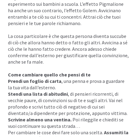
esperimento sui bambini a scuola. L’effetto
Pigmalione
ha anche un suo contrario, l’
effetto Golem.
Avvicinano
entrambi a te ciò su cui ti concentri. Attrai ciò che tuoi
pensieri e le tue
parole
richiamano.
La cosa particolare è che questa persona diventa succube
di ciò che allora hanno detto o fatto gli altri. Avvicina a sé
ciò che le hanno fatto credere. Ancora adesso chiede
conferme dall’esterno per giustificare quella
convinzione
,
anche se fa male.
Come cambiare quello che pensi di te
Prendi un foglio di carta
, una penna e prova a guardare
la tua vita dall’esterno.
Stendi una lista di abitudini
, di pensieri ricorrenti, di
vecchie paure, di convinzioni su di te e sugli altri. Vai nel
profondo e scrivi tutto ciò di negativo di cui sei
diventato/a
dipendente
per protezione, appunto vittima.
Scrivine almeno una ventina.
Poi rileggile e chiediti se
vuoi continuare su questa strada…
Per cambiare le cose devi fare solo una scelta.
Assumiti la