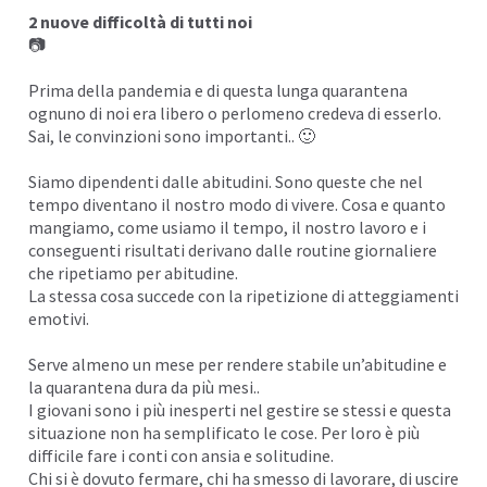
2 nuove difficoltà di tutti noi
I
📷
Prima della
pandemia
e di questa lunga quarantena
ognuno di noi era libero o perlomeno credeva di esserlo.
Sai, le convinzioni sono importanti.. 🙂
Siamo dipendenti dalle abitudini. Sono queste che nel
tempo diventano il nostro modo di vivere. Cosa e quanto
mangiamo, come usiamo il tempo, il nostro
lavoro
e i
conseguenti risultati derivano dalle routine giornaliere
che ripetiamo per abitudine.
La stessa cosa succede con la ripetizione di atteggiamenti
emotivi.
Serve almeno un mese per rendere stabile un’abitudine e
la quarantena dura da più mesi..
I giovani sono i più inesperti nel gestire se stessi e questa
situazione non ha semplificato le cose. Per loro è più
difficile fare i conti con ansia e
solitudine
.
Chi si è dovuto fermare, chi ha smesso di lavorare, di uscire