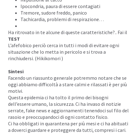
Ipocondria, paura di essere contagiati
Tremore, sudore freddo, panico
Tachicardia, problemi di respirazione…
Ha ritrovato in te alcune di queste caratteristiche?.. Fai il
TEST
L’afefobico perciò cerca in tutti i modi di evitare ogni
situazione che lo metta in pericolo e si trova a
rinchiudersi. (Hikikomori )
Sintesi
Facendo un riassunto generale potremmo notare che se
oggi abbiamo difficoltà a stare calmi e rilassati è per più
motivi.
Questa epidemia ci ha tolto il primo dei
bisogni
dell’essere umano, la sicurezza. Ci ha invaso di notizie
serrate, fake news e aggiornamenti tenendoci sul filo del
rasoio e preoccupandoci di ogni contatto fisico.
Ci ha obbligati in
quarantena
per più mesi e ci ha abituati
a doverci guardare e proteggere da tutti, compresi i cari.