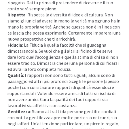
ripagato. Dai tu prima di pretendere di ricevere e il tuo
conto sarà sempre pieno.
Rispetta
: Rispetta la diversità di idee e di cultura. Non
siamo gli unici ad avere in mano la verità ma ognuno ha in
mano la propria verità. Anche se questa non è in linea con
te lascia che possa esprimerla. Certamente imparerai una
nuova prospettiva che ti arricchirà.
Fiducia
: La Fiducia è quella facoltà che si guadagna
dimostrandola. Se vuoi che gli altri si fidino di te serve
dare loro quell’accoglienza e quella stima di chi sa di non
essere tradito. Dimostra che sei una persona di cui fidarsi
ed avrai la loro completa fiducia.
Qualità
: I rapporti non sono tutti uguali, alcuni sono di
passaggio ed altri più profondi. Scegli le persone (spesso
poche) con cui istaurare rapporti di qualità essendoci e
supportandoli. Volendo essere amici di tutti si rischia di
non avere amici. Cura la qualità dei tuoi rapporti sia
lavorativi sia affettivi con costanza.
Gentilezza
: Siamo attratti da persone gentili e cordiali
con noi. La gentilezza apre molte porte sia nei cuori, sia
negli affari. Un’attenzione particolare, un piccolo regalo,