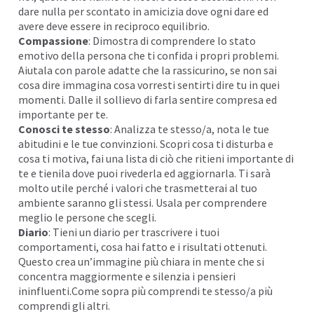
dare nulla per scontato in amicizia dove ogni dare ed
avere deve essere in reciproco equilibrio.
Compassione
: Dimostra di comprendere lo
stato
emotivo
della persona che ti confida i propri problemi.
Aiutala con parole adatte che la rassicurino, se non sai
cosa dire immagina cosa vorresti sentirti dire tu in quei
momenti. Dalle il sollievo di farla sentire compresa ed
importante per te.
Conosci te stesso
: Analizza te stesso/a, nota le tue
abitudini e le tue
convinzioni
. Scopri cosa ti disturba e
cosa ti motiva, fai una lista di ciò che ritieni importante di
te e tienila dove puoi rivederla ed aggiornarla. Ti sarà
molto utile perché i valori che trasmetterai al tuo
ambiente saranno gli stessi. Usala per comprendere
meglio le persone che scegli.
Diario
: Tieni un diario per
trascrivere
i tuoi
comportamenti, cosa hai fatto e i risultati ottenuti.
Questo crea un’immagine più chiara in mente che si
concentra maggiormente e silenzia i pensieri
ininfluenti.Come sopra più comprendi te stesso/a più
comprendi gli altri.