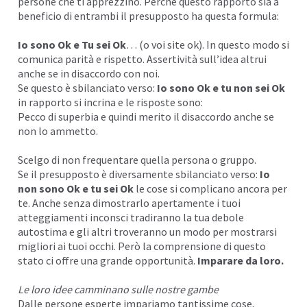
persone che ti apprezzino. Perché questo rapporto sia a
beneficio di entrambi il presupposto ha questa formula:
Io sono Ok e Tu sei Ok
… (o voi site ok). In questo modo si
comunica parità e rispetto. Assertività sull’idea altrui
anche se in disaccordo con noi.
Se questo è sbilanciato verso:
Io sono Ok e tu non sei Ok
in rapporto si incrina e le risposte sono:
Pecco di superbia e quindi merito il disaccordo anche se
non lo ammetto.
Scelgo di non frequentare quella persona o gruppo.
Se il presupposto è diversamente sbilanciato verso:
Io
non sono Ok e tu sei Ok
le cose si complicano ancora per
te. Anche senza dimostrarlo apertamente i tuoi
atteggiamenti inconsci tradiranno la tua debole
autostima
e gli altri troveranno un modo per mostrarsi
migliori ai tuoi occhi. Però la comprensione di questo
stato ci offre una grande opportunità.
Imparare da loro.
Le loro idee camminano sulle nostre gambe
Dalle persone esperte impariamo tantissime cose,