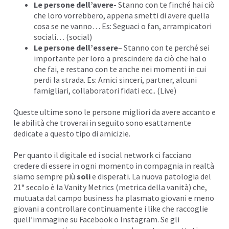
Le persone dell’avere-
Stanno con te finché hai ciò
che loro vorrebbero, appena smetti di avere quella
cosa se ne vanno… Es: Seguaci o fan, arrampicatori
sociali… (social)
Le persone dell’essere
– Stanno con te perché sei
importante per loro a prescindere da ciò che hai o
che fai, e restano con te anche nei momenti in cui
perdi la strada. Es: Amici sinceri, partner, alcuni
famigliari, collaboratori fidati ecc.. (Live)
Queste ultime sono le persone migliori da avere accanto e
le abilità che troverai in seguito sono esattamente
dedicate a questo tipo di amicizie.
Per quanto il digitale ed i social network ci facciano
credere di essere in ogni momento in compagnia in realtà
siamo sempre più
soli
e disperati. La nuova patologia del
21° secolo è la
Vanity Metrics
(metrica della vanità) che,
mutuata dal campo business ha plasmato giovani e meno
giovani a controllare continuamente i like che raccoglie
quell’immagine su Facebook o Instagram. Se gli