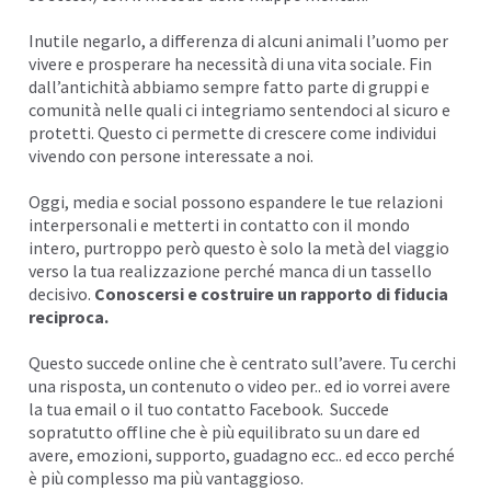
I
Inutile negarlo, a differenza di alcuni animali l’uomo per
vivere e prosperare ha necessità di una
vita sociale
. Fin
dall’antichità abbiamo sempre fatto parte di gruppi e
comunità nelle quali ci integriamo sentendoci al sicuro e
protetti. Questo ci permette di crescere come individui
vivendo con persone interessate a noi.
Oggi, media e social possono espandere le tue relazioni
interpersonali e metterti in contatto con il mondo
intero, purtroppo però questo è solo la metà del viaggio
verso la tua realizzazione perché manca di un tassello
decisivo.
Conoscersi e costruire un rapporto di
fiducia
reciproca.
Questo succede
online
che è centrato sull’avere. Tu cerchi
una risposta, un contenuto o video per.. ed io vorrei avere
la tua email o il tuo contatto Facebook. Succede
sopratutto offline che è più equilibrato su un dare ed
avere, emozioni, supporto, guadagno ecc.. ed ecco perché
è più complesso ma più vantaggioso.