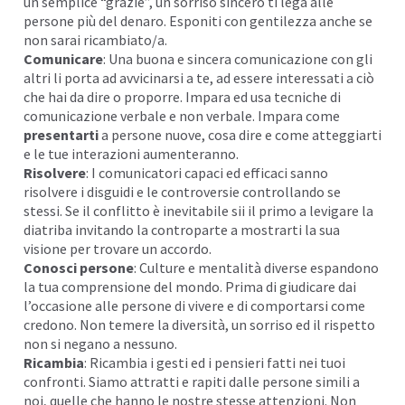
un semplice “grazie”, un
sorriso
sincero ti lega alle
persone più del denaro. Esponiti con gentilezza anche se
non sarai ricambiato/a.
Comunicare
: Una buona e sincera comunicazione con gli
altri li porta ad avvicinarsi a te, ad essere interessati a ciò
che hai da dire o proporre. Impara ed usa tecniche di
comunicazione verbale e non verbale. Impara come
presentarti
a persone nuove, cosa dire e come atteggiarti
e le tue interazioni aumenteranno.
Risolvere
: I comunicatori capaci ed efficaci sanno
risolvere i disguidi e le controversie
controllando
se
stessi. Se il conflitto è inevitabile sii il primo a levigare la
diatriba invitando la controparte a mostrarti la sua
visione per trovare un accordo.
Conosci persone
: Culture e mentalità diverse espandono
la tua comprensione del mondo. Prima di giudicare dai
l’occasione alle persone di vivere e di comportarsi come
credono. Non temere la diversità, un sorriso ed il rispetto
non si negano a nessuno.
Ricambia
: Ricambia i gesti ed i pensieri fatti nei tuoi
confronti. Siamo attratti e rapiti dalle persone simili a
noi, quelle che hanno le nostre stesse attenzioni. Non