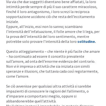
Via via che due soggetti diventano bene affiatati, la loro
intimità perde sempre di più il suo carattere miracoloso,
finché il loro antagonismo, i loro screzi la reciproca
sopportazione uccidono ciò che resta dell’eccitamento
iniziale.
Eppure, all’inizio, essi non lo sanno; scambiano
l’intensità dell’infatuazione, il folle amore che li lega, per
la prova dell’intensità del loro sentimento, mentre
potrebbe solo provare l’intensità della loro
solitudine
.
Questo atteggiamento – che niente è più facile che amare
– ha continuato ad essere il concetto prevalente
sull’amore, ad onta dell’enorme evidenza del contrario.
Non vi è impresa o attività che sia iniziata con simili
speranze e illusioni, che tuttavia cada così regolarmente,
come l’amore.
Se ciò avvenisse per qualsiasi altra attività si sarebbe
impazienti di conoscere le ragioni del fallimento, o
d’imparare a
comportarsi
meglio, oppure si
abbandonerebbe quell’attività.
Ma l’ultima ipotesi è improbabile, in materia d’amore;