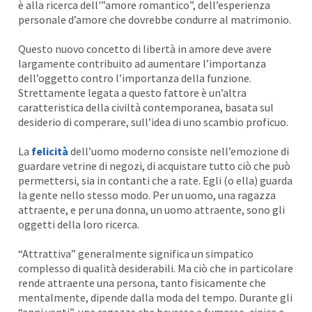
è alla ricerca dell'”amore romantico”, dell’esperienza
personale d’amore che dovrebbe condurre al matrimonio.
Questo nuovo concetto di libertà in amore deve avere
largamente contribuito ad aumentare l’importanza
dell’oggetto contro l’importanza della funzione.
Strettamente legata a questo fattore è un’altra
caratteristica della civiltà contemporanea, basata sul
desiderio di
comperare
, sull’idea di uno scambio proficuo.
La
felicità
dell’uomo moderno consiste nell’emozione di
guardare vetrine di negozi, di acquistare tutto ciò che può
permettersi, sia in contanti che a rate. Egli (o ella) guarda
la gente nello stesso modo. Per un uomo, una ragazza
attraente, e per una donna, un uomo attraente, sono gli
oggetti della loro ricerca.
“Attrattiva” generalmente significa un simpatico
complesso di qualità desiderabili. Ma ciò che in particolare
rende attraente una persona, tanto fisicamente che
mentalmente, dipende dalla moda del tempo. Durante gli
“anni venti”, una ragazza che bevesse e fumasse, cinica e