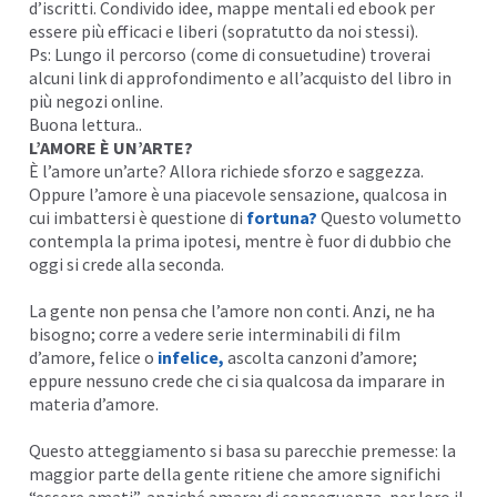
d’iscritti. Condivido idee,
mappe mentali
ed ebook per
essere più efficaci e liberi (sopratutto da noi stessi).
I
Ps: Lungo il percorso (come di consuetudine) troverai
alcuni link di approfondimento e all’acquisto del libro in
più negozi online.
Buona lettura..
L’AMORE È UN’ARTE?
È l’amore un’arte? Allora richiede sforzo e saggezza.
Oppure l’amore è una piacevole sensazione, qualcosa in
cui imbattersi è questione di
fortuna
?
Questo volumetto
contempla la prima ipotesi, mentre è fuor di dubbio che
oggi si crede alla seconda.
La gente non pensa che l’amore non conti. Anzi, ne ha
bisogno; corre a vedere serie interminabili di film
d’amore, felice o
infelice
,
ascolta canzoni d’amore;
I
eppure nessuno crede che ci sia qualcosa da imparare in
materia d’amore.
Questo atteggiamento si basa su parecchie premesse: la
maggior parte della gente ritiene che amore significhi
“essere amati”, anziché amare; di conseguenza, per loro il