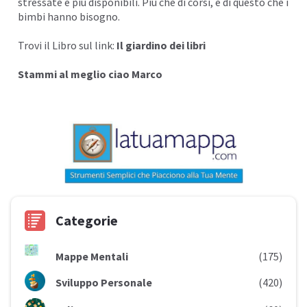
stressate
e più disponibili. Più che di corsi, è di questo che i
bimbi hanno bisogno.
Trovi il Libro sul link:
Il giardino dei libri
Stammi al meglio ciao Marco
Categorie
Mappe Mentali
(175)
Sviluppo Personale
(420)