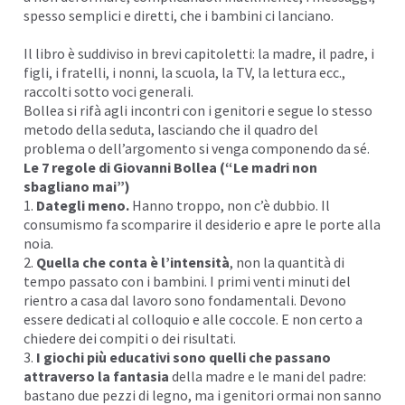
spesso semplici e diretti, che i bambini ci lanciano.
Il libro è suddiviso in brevi capitoletti: la madre, il padre, i
figli, i fratelli, i nonni, la scuola, la TV, la lettura ecc.,
raccolti sotto voci generali.
Bollea si rifà agli incontri con i genitori e segue lo stesso
metodo della seduta, lasciando che il quadro del
problema o dell’argomento si venga componendo da sé.
Le 7 regole di
Giovanni Bollea
(“Le madri non
sbagliano mai”)
1.
Dategli meno.
Hanno
troppo
, non c’è dubbio. Il
consumismo fa scomparire il
desiderio
e apre le porte alla
noia.
2.
Quella che conta è l’intensità
, non la quantità di
tempo passato con i
bambini
. I primi venti minuti del
rientro a casa dal lavoro sono fondamentali. Devono
essere dedicati al colloquio e alle
coccole
. E non certo a
chiedere
dei compiti o dei risultati.
3.
I giochi più educativi sono quelli che passano
attraverso la fantasia
della madre e le mani del padre:
bastano due pezzi di legno, ma i genitori ormai non sanno