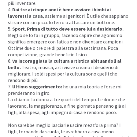
più
inventare
.
4.
Dai tre ai cinque anni è bene avviare i bimbi ai
lavoretti a casa
, assieme ai genitori. È utile che sappiano
stirare con un piccolo ferro o attaccare un bottone.
5.
Sport. Prima di tutto deve essere lui a desiderarlo.
Meglio se lo fa in gruppo, facendo capire che agonismo
significa emergere con fatica e non diventare campioni.
Ottime due o tre ore di palestra alla settimana. Poca
competizione, grande beneficio fisico.
6.
Va incoraggiata la cultura artistica abituandoli al
bello.
Teatro,
musica
, arti visive creano il desiderio di
migliorare. I soldi spesi per la cultura sono quelli che
rendono di più.
7.
Ultimo suggerimento:
ho una mia teoria e forse mi
prenderanno in giro.
La chiamo: la donna a tre
quarti del tempo
. Le donne che
lavorano, la maggioranza, a fine giornata pensano già ai
figli, alla spesa, agli impegni di casa e rendono poco.
Non sarebbe meglio lasciarle uscire mezz’ora prima? I
figli, tornando da scuola, le avrebbero a casa
meno