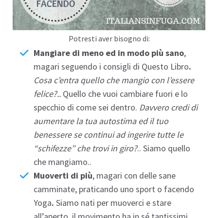
Potresti aver bisogno di:
Mangiare di meno ed in modo più sano
,
magari seguendo i consigli di
Questo Libro
.
Cosa c’entra quello che mangio con l’essere
felice?..
Quello che vuoi cambiare fuori e lo
specchio di come sei dentro.
Davvero credi di
aumentare la tua autostima ed il tuo
benessere se continui ad ingerire tutte le
“schifezze” che trovi in giro?
..
Siamo quello
che mangiamo
..
Muoverti di più
, magari con delle sane
camminate, praticando uno sport o facendo
Yoga
.
Siamo nati per muoverci e stare
all’aperto, il movimento ha in sé tantissimi