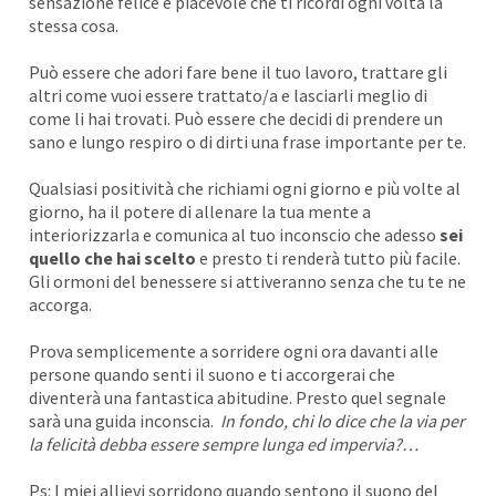
sensazione felice e piacevole che ti ricordi ogni volta la
stessa cosa.
Può essere che adori fare bene il tuo lavoro, trattare gli
altri come vuoi essere trattato/a e lasciarli meglio di
come li hai trovati. Può essere che decidi di prendere un
sano e lungo
respiro
o di dirti una frase importante per te.
Qualsiasi positività che richiami ogni giorno e più volte al
giorno, ha il potere di allenare la tua mente a
interiorizzarla e comunica al tuo inconscio che adesso
sei
quello che hai scelto
e presto ti renderà tutto più facile.
Gli
ormoni del benessere
si attiveranno senza che tu te ne
accorga.
Prova semplicemente a
sorridere
ogni ora davanti alle
persone quando senti il suono e ti accorgerai che
diventerà una fantastica abitudine. Presto quel segnale
sarà una guida inconscia.
In fondo, chi lo dice che la via per
la felicità debba essere sempre lunga ed impervia?…
Ps: I miei allievi sorridono quando sentono il suono del