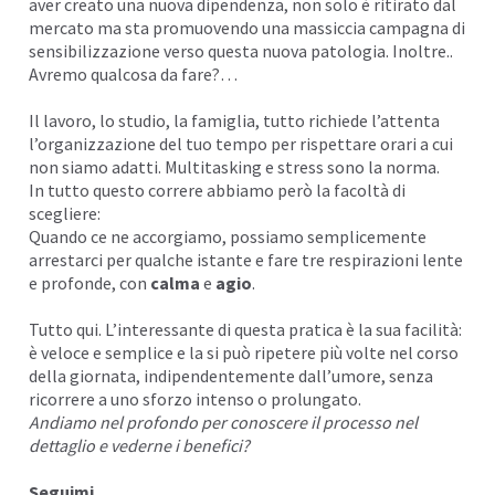
aver creato una nuova
dipendenza
, non solo è ritirato dal
mercato ma sta promuovendo una massiccia campagna di
I
sensibilizzazione verso questa nuova
patologia
. Inoltre..
Avremo qualcosa da fare?…
Il lavoro, lo
studio
, la famiglia, tutto richiede l’attenta
l’organizzazione del tuo tempo per rispettare orari a cui
non siamo adatti. Multitasking e
stress
sono la norma.
In tutto questo correre abbiamo però la facoltà di
scegliere:
Quando ce ne accorgiamo, possiamo semplicemente
arrestarci per qualche istante e fare tre respirazioni lente
e profonde, con
calma
e
agio
.
Tutto qui. L’interessante di questa pratica è la sua facilità:
è veloce e semplice e la si può ripetere più volte nel corso
della giornata, indipendentemente dall’umore, senza
ricorrere a uno sforzo intenso o prolungato.
Andiamo nel profondo per conoscere il processo nel
dettaglio e vederne i benefici?
Seguimi..