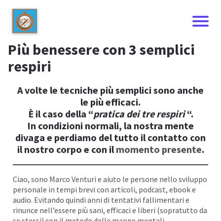
Più benessere con 3 semplici
respiri
A volte le tecniche più semplici sono anche
le più efficaci.
È il caso della “
pratica dei tre respiri
“.
In condizioni normali, la nostra mente
divaga e perdiamo del tutto il contatto con
il nostro corpo e con il
momento presente
.
I
Ciao, sono
Marco Venturi
e aiuto le persone nello sviluppo
personale in tempi brevi con articoli, podcast,
ebook
e
audio. Evitando quindi anni di tentativi fallimentari e
rinunce nell’essere più sani, efficaci e liberi (sopratutto da
se stessi) con il metodo delle
mappe mentali
.