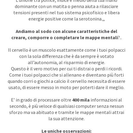
L’unione tra pollice, indice e medio della tua mano
dominante con un matita o penna aiuta a rilasciare
tensioni presenti nel tuo sistema psicofisico e libera
energie positive come la serotonina.,,
Andiamo al sodo con alcune caratteristiche del
creare, comporre o completare le mappe mentali
?..
Il cervello è un muscolo esattamente come i tuoi polpacci
con la sola differenza che è da sempre è votato
all’autonomia, al risparmio di energie.
Questo è il vero motivo per cui ti distrai o perdi i ricordi.
Come i tuoi polpacci che si allenano e diventano più forti
quando corri o giochi a calcio il cervello necessita di essere
usato, di essere messo in moto per poterti dare il meglio.
E’ in grado di processare oltre
400 mila
informazioni al
secondo, è più veloce di qualsiasi computer senza nessun
sforzo ma va abituato e tramite le mappe mentali attrai
la sua attenzione.
Le uniche osservazioni: