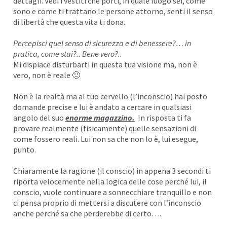
dettagli. Vedi i vestiti che porti, in quale luogo sei, come
sono e come ti trattano le persone attorno, senti il senso
I
di libertà che questa vita ti dona.
Percepisci quel senso di sicurezza e di benessere?… in
pratica, come stai?.. Bene vero?..
Mi dispiace disturbarti in questa tua visione ma, non è
vero, non è reale 🙂
Non è la realtà ma al tuo cervello (l’
inconscio
) hai posto
domande precise e lui è andato a cercare in qualsiasi
angolo del suo
enorme magazzino.
In risposta ti fa
provare realmente (fisicamente) quelle sensazioni di
come fossero reali. Lui non sa che non lo è, lui esegue,
punto.
Chiaramente la ragione (il conscio) in appena 3 secondi ti
riporta velocemente nella logica delle cose perché lui, il
conscio, vuole continuare a sonnecchiare tranquillo e non
ci pensa proprio di mettersi a discutere con l’inconscio
anche perché sa che perderebbe di certo….