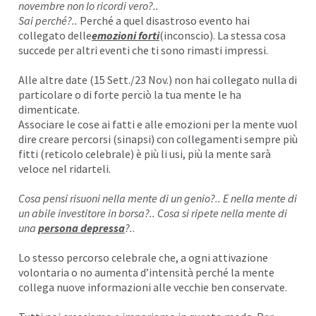
novembre non lo ricordi vero?..
Sai perché?..
Perché a quel disastroso evento hai
collegato delle
emozioni forti
(inconscio). La stessa cosa
succede per altri eventi che ti sono rimasti impressi.
Alle altre date (15 Sett./23 Nov.) non hai collegato nulla di
particolare o di forte perciò la tua mente le ha
dimenticate.
Associare le cose ai fatti e alle emozioni per la mente vuol
dire creare percorsi (
sinapsi
) con collegamenti sempre più
fitti (reticolo celebrale) è più li usi, più la mente sarà
veloce nel ridarteli.
Cosa pensi risuoni nella mente di un genio?.. E nella mente di
un abile investitore in borsa?.. Cosa si ripete nella mente di
una
persona depressa
?.
.
Lo stesso percorso celebrale che, a ogni attivazione
volontaria o no aumenta d’intensità perché la mente
collega nuove informazioni alle vecchie ben conservate.