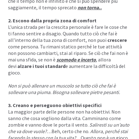
che il tempo non è infinito e che si può spendere più
saggiamente, il tempo sprecato
non torna..
2. Escono dalla propria zona di comfort
L’unica strada per la crescita personale è fare le cose che
ti fanno sentire a disagio. Quando tutto ciò che fai è
all’interno della tua zona di comfort, non puoi
crescere
come persona. Tu rimani statico perché le tue attività
non possono cambiarti, stai al riparo. Se ciò che fai non è
mai una sfida, se non è
scomodo e incerto
, allora
devi
alzare i tuoi standard
e aumentare la difficoltà del
gioco.
Non si può allenare un muscolo se tutto ciò che fai è
sollevare una piuma. Bisogna sollevare pietre pesanti.
3. Creano e perseguono obiettivi specifici
La maggior parte delle persone non ha obiettivi. Non
sanno che cosa vogliono dalla vita. Camminano come
zombie e vanno dove le porta il vento.
Saliresti su un’auto
che va dove vuole?…
Beh, certo che no.
Allora, perché stai
facendo lo stesso con la tua vita?…
Questo non è un gioco,