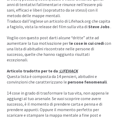
anni di tentativi fallimentari e rinunce nell’essere più
I
sani, efficaci e liberi (sopratutto da se stessi) con il
metodo delle
mappe mentali
.
Traduco dall’inglese un articolo di Lifehack.org che capita
a fagiolo, vista la release del film sulla vita di
Steve Jobs
.
Voglio con questo post darti alcune “dritte” atte ad
aumentare la tua motivazione per
le cose in cui credi
con
una lista di
abitudini
riscontrate nelle persone di
successo, quelle che hanno raggiunto risultati
eccezionali.
Articolo tradotto per te da
:
LIFEHACK
Questa lista è composta da 14 pensieri, abitudini e
convinzioni che caratterizzano le
persone fenomenali
.
14 cose in grado di trasformare la tua vita, non appena le
aggiungi al tuo arsenale. Se vuoi scoprire come avere
successo, è il momento di prendere carta e penna e di
prendere appunti. Oppure il momento perfetto per
scaricare e stampare la mappa mentale a fine post e