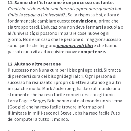
11. Sanno che l’istruzione è un processo costante.
Credi che si dovrebbe smettere di apprendere quando hai
finito la scuola o l’università?..
Se la risposta è sì, allora è
fondamentale cambiare questa
convinzione
,
prima che
sia troppo tardi. L’educazione non deve fermarsi a scuola o
all’università; si possono imparare cose nuove ogni
giorno. Non è un caso che le persone di maggior successo
sono quelle che leggono
innumerevoli libri
e che hanno
passato una vita ad acquisire nuove
competenze
.
12. Aiutano altre persone
Il successo non è una cura per i bisogni egoistici. Si tratta
di prendersi cura dei bisogni degli altri. Ogni persona di
successo ha realizzato i propri obiettivi aiutando gli altri
in qualche modo.
Mark Zuckerberg
ha dato al mondo uno
strumento che ha reso facile connettersi con gli amici.
Larry Page e Sergey Brin
hanno dato al mondo un sistema
(Google) che ha reso facile trovare informazioni
illimitate in milli-secondi. Steve Jobs ha reso facile l’uso
dei computer a tutto il mondo.