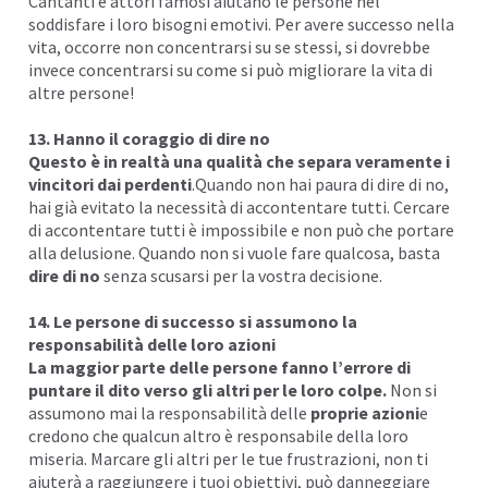
Cantanti e attori famosi aiutano le persone nel
soddisfare i loro bisogni emotivi. Per avere successo nella
vita, occorre non concentrarsi su se stessi, si dovrebbe
invece concentrarsi su come si può migliorare la vita di
altre persone!
13. Hanno il coraggio di dire no
Questo è in realtà una qualità che separa veramente i
vincitori dai perdenti
.Quando non hai paura di dire di no,
hai già evitato la necessità di accontentare tutti. Cercare
di accontentare tutti è impossibile e non può che portare
alla delusione. Quando non si vuole fare qualcosa, basta
dire di no
senza scusarsi per la vostra decisione.
14. Le persone di successo si assumono la
responsabilità delle loro azioni
La maggior parte delle persone fanno l’errore di
puntare il dito verso gli altri per le loro colpe.
Non si
assumono mai la responsabilità delle
proprie azioni
e
credono che qualcun altro è responsabile della loro
miseria. Marcare gli altri per le tue frustrazioni, non ti
aiuterà a raggiungere i tuoi obiettivi, può danneggiare