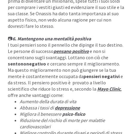
prima di diventare un milionario, spese tutti i suoi soldi
per comprare i vestiti giusti ed evidenziare il suo stile e la
sua classe. Se Onassis ha dato tanta importanza al suo
aspetto fisico, non vedo alcuna ragione per cui non
dovresti fare lo stesso.
📷
6. Mantengono una mentalità positiva
I tuoi pensieri sono il pennello che dipinge il tuo destino.
Le persone di successo
pensano positivo
e non si
concentrano sugli svantaggi. Lottano con ciò che
sentononegativo
e cercano sempre il miglioramento.
Ma questo miglioramento non può giungere se la tua
mente è costantemente occupata da
pensieri negativi
e
da stress. Il pensiero positivo è provato a livello
scientifico che riduce lo stress e, secondo la
Mayo Clinic
,
offre anche vantaggi come:
Aumento della durata di vita
Abbassa i tassi di
depressione
Migliora il benessere
psico-fisico
Riduzione del rischio di morte per malattie
cardiovascolari
Migliore controllo durante disagi e periodi di stress