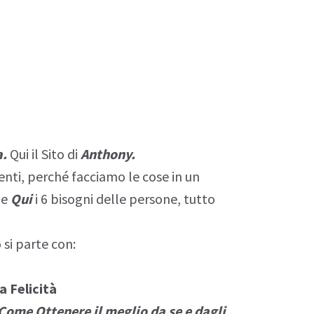
a.
Qui il Sito di
Anthony.
nti, perché facciamo le cose in un
 e
Qui
i 6 bisogni delle persone, tutto
si parte con:
a Felicità
Come Ottenere il meglio da se e dagli