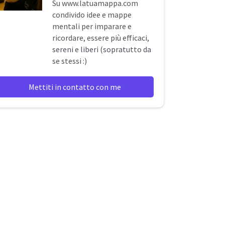
Su
www.latuamappa.com
condivido idee e mappe
mentali per imparare e
ricordare, essere più efficaci,
sereni e liberi (sopratutto da
se stessi :)
Mettiti in contatto con me