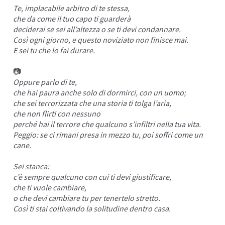
Te, implacabile arbitro di te stessa,
I
che da come il tuo capo ti guarderà
deciderai se sei all’altezza o se ti devi condannare.
Così ogni giorno, e questo noviziato non finisce mai.
E sei tu che lo fai durare.
📷
Oppure parlo di te,
che hai paura anche solo di dormirci, con un uomo;
che sei terrorizzata che una storia ti tolga l’aria,
che non flirti con nessuno
perché hai il terrore che qualcuno s’infiltri nella tua vita.
Peggio: se ci rimani presa in mezzo tu, poi
soffri
come un
cane.
Sei stanca:
c’è sempre qualcuno con cui ti devi giustificare,
che ti vuole cambiare,
o che devi cambiare tu per tenertelo stretto.
Così ti stai coltivando la solitudine dentro casa.