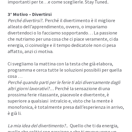
importanti per te…e come sceglierle. Stay Tuned..
3° Motivo – Divertirsi
Perché divertirsi?
.. Perché il divertimento è il migliore
alleato dell’apprendimento, ovvero, o impariamo
divertendoci o lo facciamo sopportando… La passione
che nutriamo per una cosa che ci piace veramente, ci da
energia
, ci coinvolge e il tempo dedicatole non ci pesa
affatto, anzi ci motiva.
Ci svegliamo la
mattina
con la testa che già elabora,
programma e cerca tutte le soluzioni possibili per quella
cosa …
Perché quando parti per le ferie ti alzi diversamente dagli
altri giorni lavorativi?…
Perché la sensazione di una
prossima ferie rilassante, piacevole e divertente, è
superiore a qualsiasi intralcio e, visto che la mente è
monofonica, è totalmente presa dall’esperienza in arrivo,
è già li.
La mia idea del divertimento?..
Quello che ti da energia,
quello che coltivi con passione e che ti muove verso un