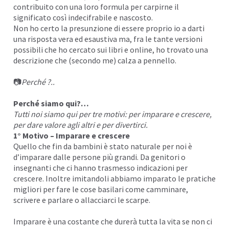
contribuito con una loro formula per carpirne il
I
significato così indecifrabile e nascosto.
Non ho certo la presunzione di essere proprio io a darti
una risposta vera ed esaustiva ma, fra le tante versioni
possibili che ho cercato sui libri e online, ho trovato una
descrizione che (secondo me) calza a pennello.
📷
Perché ?..
Perché siamo qui?…
Tutti noi siamo qui per tre motivi: per imparare e crescere,
per dare valore agli altri e per divertirci.
1° Motivo – Imparare e crescere
Quello che fin da bambini è stato naturale per noi è
d’i
mparare
dalle persone più grandi. Da genitori o
insegnanti che ci hanno trasmesso indicazioni per
crescere. Inoltre imitandoli abbiamo imparato le
pratiche
migliori
per fare le cose basilari come camminare,
scrivere
e parlare o allacciarci le scarpe.
Imparare è una costante che durerà tutta la vita se non ci