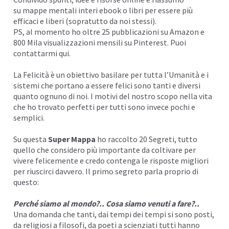
su
mappe mentali
interi ebook o libri per essere più
I
efficaci e liberi (sopratutto da noi stessi).
PS, al momento ho oltre 25 pubblicazioni su
Amazon
e
800 Mila visualizzazioni mensili su
Pinterest
. Puoi
contattarmi
qui
.
La Felicità è un obiettivo basilare per tutta l’Umanità e i
sistemi che portano a essere felici sono tanti e diversi
quanto ognuno di noi. I motivi del nostro scopo nella vita
che ho trovato perfetti per tutti sono invece pochi e
semplici.
Su questa
Super Mappa
ho raccolto 20 Segreti, tutto
quello che considero più importante da coltivare per
vivere felicemente e credo contenga le risposte migliori
per riuscirci davvero. Il primo segreto parla proprio di
I
questo:
Perché siamo al mondo?.. Cosa siamo venuti a fare?..
Una domanda che tanti, dai tempi dei tempi si sono posti,
da religiosi a filosofi, da poeti a scienziati tutti hanno