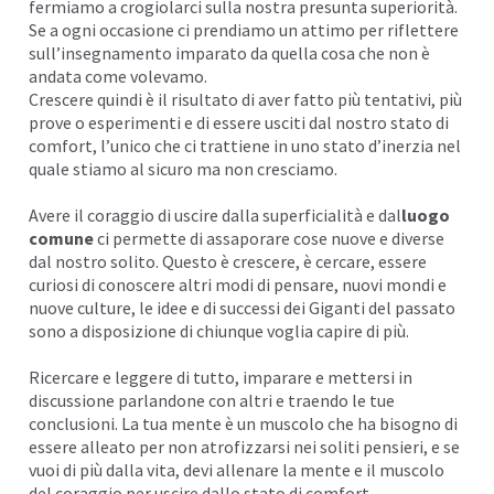
fermiamo a crogiolarci sulla nostra presunta superiorità.
Se a ogni occasione ci prendiamo un attimo per riflettere
sull’insegnamento imparato da quella cosa che non è
andata come volevamo.
Crescere quindi è il risultato di aver fatto più tentativi, più
prove o esperimenti e di essere usciti dal nostro stato di
comfort, l’unico che ci trattiene in uno stato d’i
nerzia
nel
quale stiamo al sicuro ma non cresciamo.
Avere il coraggio di uscire dalla superficialità e dal
luogo
comune
ci permette di assaporare cose nuove e diverse
dal nostro solito. Questo è crescere, è cercare,
essere
curiosi
di conoscere altri modi di pensare, nuovi mondi e
nuove culture, le idee e di successi dei Giganti del passato
sono a
disposizione
di chiunque voglia capire di più.
Ricercare e leggere di tutto, imparare e mettersi in
discussione parlandone con altri e traendo le tue
conclusioni. La tua mente è un muscolo che ha bisogno di
essere alleato per non atrofizzarsi nei soliti pensieri, e se
vuoi di più dalla vita, devi allenare la mente e il muscolo
del coraggio per uscire dallo stato di comfort.