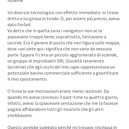
insieme.
Un divorzio tecnologico con effetto immediato: io tiravo
dritto e lui girava in tondo. O, per essere più precisi, aveva
dato forfait.
Va detto che in quella zona i navigatori non se la
passavano troppo bene; soprattutto, faticavano a
uscirne. Era il genere di posto che non figura sulle mappe,
dove «voi siete qui» significa che non siete da nessuna
parte. Eppure lì c’era un piccolo agglomerato di aziende,
un gruppo di improbabili SRL (Società raramente
lucrative) che agli occhi del mio capo rappresentava un
potenziale bacino commerciale sufficiente a giustificare
il mio spostamento.
O forse le sue motivazioni erano meno razionali. Da
quando mi aveva concesso il part-time su quattro giorni,
infatti, avevo la spiacevole sensazione che me la facesse
pagare affidandomi tutti gli incarichi che gli altri
snobbavano.
Questo avrebbe spiegato perché mi trovavo rinchiusa in