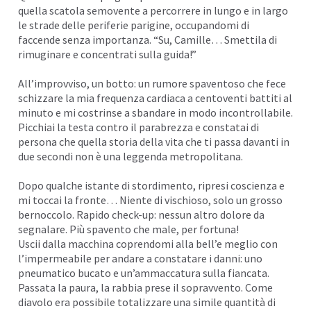
quella scatola semovente a percorrere in lungo e in largo
le strade delle periferie parigine, occupandomi di
faccende senza importanza. “Su, Camille… Smettila di
rimuginare e concentrati sulla guida!”
All’improvviso, un botto: un rumore spaventoso che fece
schizzare la mia frequenza cardiaca a centoventi battiti al
minuto e mi costrinse a sbandare in modo incontrollabile.
Picchiai la testa contro il parabrezza e constatai di
persona che quella storia della vita che ti passa davanti in
due secondi non è una leggenda metropolitana.
Dopo qualche istante di stordimento, ripresi coscienza e
mi toccai la fronte… Niente di vischioso, solo un grosso
bernoccolo. Rapido check-up: nessun altro dolore da
segnalare. Più spavento che male, per fortuna!
Uscii dalla macchina coprendomi alla bell’e meglio con
l’impermeabile per andare a constatare i danni: uno
pneumatico bucato e un’ammaccatura sulla fiancata.
Passata la paura, la rabbia prese il sopravvento. Come
diavolo era possibile totalizzare una simile quantità di