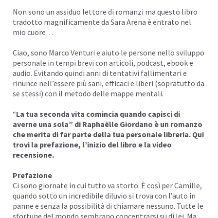
Non sono un assiduo lettore di romanzi ma questo libro
I
tradotto magnificamente da Sara Arena è entrato nel
mio cuore…
Ciao, sono
Marco Venturi
e aiuto le persone nello sviluppo
personale in tempi brevi con articoli,
podcast
, ebook e
audio. Evitando quindi anni di tentativi fallimentari e
rinunce nell’essere più sani, efficaci e liberi (sopratutto da
se stessi) con il metodo delle
mappe mentali
.
“
La tua seconda vita comincia quando capisci di
averne una sola” di Raphaëlle Giordano è un romanzo
che merita di far parte della tua personale libreria. Qui
trovi la prefazione, l’inizio del libro e la video
recensione.
Prefazione
Ci sono giornate in cui tutto va storto. È così per Camille,
quando sotto un incredibile diluvio si trova con l’auto in
panne e senza la possibilità di chiamare nessuno. Tutte le
sfortune del mondo sembrano concentrarsi su di lei. Ma