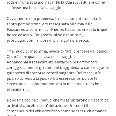
rogne in una sola giornata? Mi buttai sul cellulare come
se fosse una boa di salvataggio.
Ovviamente non prendeva. La cosa non mi stupì più di
tanto perché ormai ero rassegnata alla mia iella.
Passarono alcuni minuti. Niente. Nessuno. Ero sola in quel
bosco deserto. L’angoscia iniziò a montare,
prosciugandomi ancora di più la gola già secca.
“Ma muoviti, insomma, invece di farti prendere dal panico!
Ci sarà pure qualche casa nei paraggi…”
Abbandonai il rassicurante abitacolo per affrontare
coraggiosamente gli elementi, agghindata con l’elegante
giubbotto di soccorso catarifrangente. Del resto,
à la
guerre comme à la guerre
! E a essere sinceri, viste le
circostanze, il glamour non era la mia preoccupazione
principale…
Dopo una decina di minuti che mi sembrarono un’eternità,
arrivai al cancello di un’abitazione. Premetti il
campanello del videocitofono come se stessi chiamando