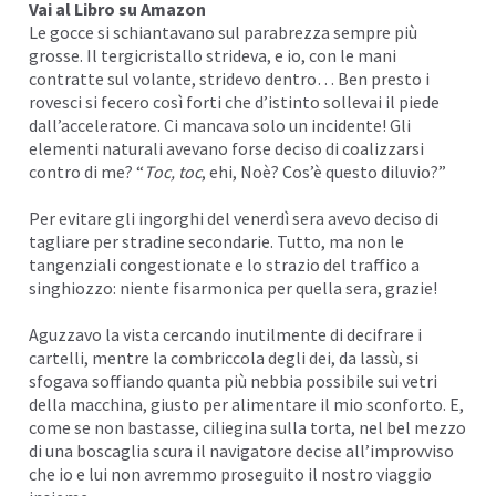
Vai al Libro su
Amazon
Le gocce si schiantavano sul parabrezza sempre più
grosse. Il tergicristallo strideva, e io, con le mani
contratte sul volante, stridevo dentro… Ben presto i
rovesci si fecero così forti che d’istinto sollevai il piede
dall’acceleratore. Ci mancava solo un incidente! Gli
elementi naturali avevano forse deciso di coalizzarsi
contro di me? “
Toc, toc
, ehi, Noè? Cos’è questo diluvio?”
Per evitare gli ingorghi del venerdì sera avevo deciso di
tagliare per stradine secondarie. Tutto, ma non le
tangenziali congestionate e lo strazio del traffico a
singhiozzo: niente fisarmonica per quella sera, grazie!
Aguzzavo la vista cercando inutilmente di decifrare i
cartelli, mentre la combriccola degli dei, da lassù, si
sfogava soffiando quanta più nebbia possibile sui vetri
della macchina, giusto per alimentare il mio sconforto. E,
come se non bastasse, ciliegina sulla torta, nel bel mezzo
di una boscaglia scura il navigatore decise all’improvviso
che io e lui non avremmo proseguito il nostro viaggio