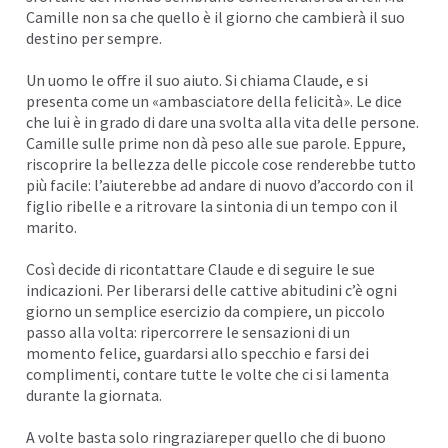
Camille non sa che quello è il giorno che cambierà il suo
destino per sempre.
Un uomo le offre il suo aiuto. Si chiama Claude, e si
presenta come un «ambasciatore della felicità». Le dice
che lui è in grado di dare una svolta alla vita delle persone.
Camille sulle prime non dà peso alle sue parole. Eppure,
riscoprire la bellezza delle piccole cose renderebbe tutto
più facile: l’aiuterebbe ad andare di nuovo d’accordo con il
figlio ribelle e a ritrovare la sintonia di un tempo con il
marito.
Così decide di ricontattare Claude e di seguire le sue
indicazioni. Per liberarsi delle
cattive abitudin
i c’è ogni
giorno un semplice esercizio da compiere, un piccolo
passo alla volta: ripercorrere le sensazioni di un
momento felice, guardarsi allo specchio e farsi dei
complimenti, contare tutte le volte che ci si
lamenta
durante la giornata.
A volte basta solo
ringraziare
per quello che di buono