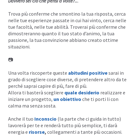
Davvero sei ciò che pensi a volte?..
.
Trova più conferme che smontino la tua risposta, cerca
nelle tue esperienze passate in cui hai
vinto
, cerca nelle
tue facoltà, nelle tue
abilità
. Troverai più conferme che
dimostreranno quanto il tuo stato d’animo, la tua
passione, la tua convinzione abbiano creato ottime
situazioni.
📷
Una volta riscoperte queste
abitudini positive
sarai in
grado di scegliere cose diverse, di pretendere altro da te
perché saprai capire di più, fare di più.
Allora ti basterà scegliere
quale desiderio
realizzare e
iniziare un progetto,
un obiettivo
che ti porti li con
calma ma senza sosta.
Anche il tuo
Inconscio
(la parte che ci guida in tutto)
lavorerà per te e renderà tutto più semplice, ti darà
energia e
risorse
,
collegamenti a tante più occasioni.