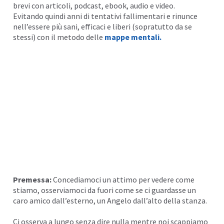
brevi con articoli, podcast,
ebook
, audio e
video
.
Evitando quindi anni di tentativi fallimentari e rinunce
I
nell’essere più sani, efficaci e liberi (sopratutto da se
stessi) con il metodo delle
mappe mentali
.
I
Premessa:
Concediamoci un attimo per vedere come
stiamo, osserviamoci da fuori come se ci guardasse un
caro amico dall’esterno, un Angelo dall’alto della stanza.
Ci osserva a lungo senza dire nulla mentre noi scappiamo