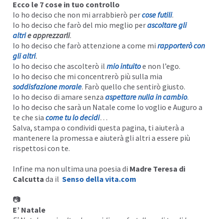
Ecco le 7 cose in tuo controllo
Io ho deciso che non mi arrabbierò per
cose futili
.
Io ho deciso che farò del mio meglio per
ascoltare gli
altri
e apprezzarli
.
Io ho deciso che farò attenzione a come mi
rapporterò con
gli altri
.
Io ho deciso che ascolterò il
mio intuito
e non l’ego.
Io ho deciso che mi concentrerò più sulla mia
soddisfazione morale
. Farò quello che sentirò giusto.
Io ho deciso di amare senza
aspettare nulla in cambio
.
Io ho deciso che sarà un Natale come lo voglio e Auguro a
te che sia
come tu lo decidi
…
Salva, stampa o condividi questa pagina, ti aiuterà a
mantenere la promessa e aiuterà gli altri a essere più
rispettosi con te.
Infine ma non ultima una poesia di
Madre Teresa di
Calcutta
da il
Senso della vita.com
📷
E’ Natale