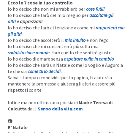
Ecco le 7 cose in tuo controllo
Io ho deciso che non mi arrabbierò per
cose futili
.
Io ho deciso che farò del mio meglio per
ascoltare gli
altri
e apprezzarli
.
Io ho deciso che farò attenzione a come mi
rapporterò con
gli altri
.
Io ho deciso che ascolterò il
mio intuito
e non l’ego.
Io ho deciso che mi concentrerò più sulla mia
soddisfazione morale
. Farò quello che sentirò giusto.
Io ho deciso di amare senza
aspettare nulla in cambio
.
Io ho deciso che sarà un Natale come lo voglio e Auguro a
te che sia
come tu lo decidi
…
Salva, stampa o condividi questa pagina, ti aiuterà a
mantenere la promessa e aiuterà gli altri a essere più
rispettosi con te.
Infine ma non ultima una poesia di
Madre Teresa di
Calcutta
da il
Senso della vita.com
📷
E’ Natale