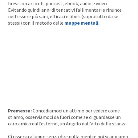
brevi con articoli, podcast,
ebook
, audio e
video
.
Evitando quindi anni di tentativi fallimentari e rinunce
I
nell’essere più sani, efficaci e liberi (sopratutto da se
stessi) con il metodo delle
mappe mentali
.
I
Premessa:
Concediamoci un attimo per vedere come
stiamo, osserviamoci da fuori come se ci guardasse un
caro amico dall’esterno, un Angelo dall’alto della stanza.
Ci osserva a lungo senza dire nulla mentre noi scappiamo