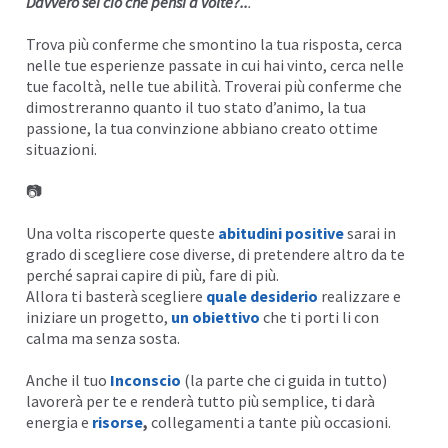
Davvero sei ciò che pensi a volte?..
.
Trova più conferme che smontino la tua risposta, cerca
nelle tue esperienze passate in cui hai
vinto
, cerca nelle
tue facoltà, nelle tue
abilità
. Troverai più conferme che
dimostreranno quanto il tuo stato d’animo, la tua
passione, la tua convinzione abbiano creato ottime
situazioni.
📷
Una volta riscoperte queste
abitudini positive
sarai in
grado di scegliere cose diverse, di pretendere altro da te
perché saprai capire di più, fare di più.
Allora ti basterà scegliere
quale desiderio
realizzare e
iniziare un progetto,
un obiettivo
che ti porti li con
calma ma senza sosta.
Anche il tuo
Inconscio
(la parte che ci guida in tutto)
lavorerà per te e renderà tutto più semplice, ti darà
energia e
risorse
,
collegamenti a tante più occasioni.