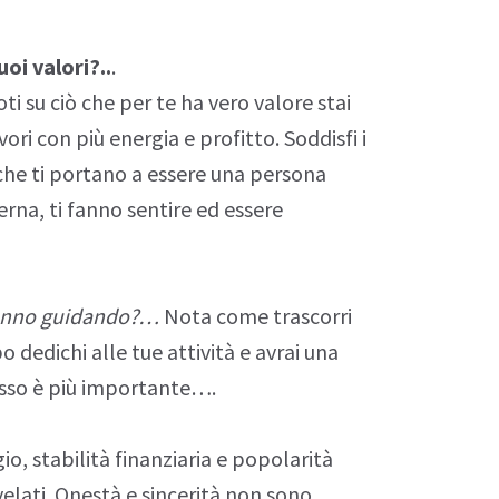
uoi valori?..
.
i su ciò che per te ha vero valore stai
vori con più energia e profitto. Soddisfi i
 che ti portano a essere una
persona
erna, ti fanno sentire ed essere
stanno guidando?…
Nota come trascorri
dedichi alle tue attività e avrai una
desso è più importante….
io, stabilità finanziaria e popolarità
velati. Onestà e sincerità non sono