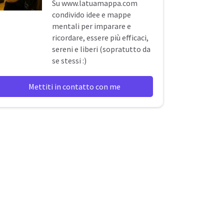
Su
www.latuamappa.com
condivido idee e mappe
mentali per imparare e
ricordare, essere più efficaci,
sereni e liberi (sopratutto da
se stessi :)
Mettiti in contatto con me