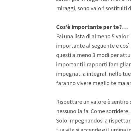
miraggi, sono valori sostituiti
Cos’è importante per te?…
Fai una lista di almeno 5 valori 
importante al seguente e così v
questi almeno 3 modi per attua
importanti i rapporti famigliari
impegnati a integrali nelle tue
faranno vivere meglio te ma anc
Rispettare un valore è sentire 
nessuno la fa. Come
sorridere
,
Solo impegnandosi a rispettarn
tua vita si accende e illumina i