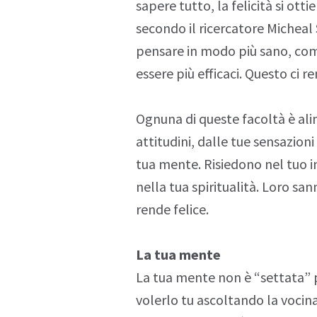
sapere tutto, la felicità si ot
secondo il ricercatore
Micheal
pensare
in modo più sano, co
essere più efficaci. Questo ci ren
Ognuna di queste facoltà è ali
attitudini
, dalle tue sensazion
tua mente. Risiedono nel tuo
i
nella tua spiritualità. Loro san
rende felice
.
La tua mente
La tua mente
non è “settata” p
volerlo tu ascoltando la vocina