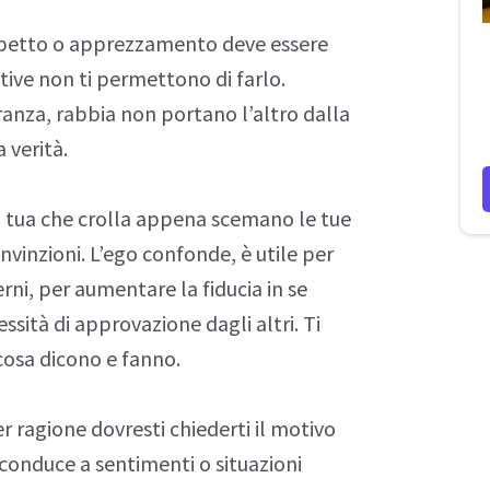
petto o apprezzamento deve essere
ive non ti permettono di farlo.
ranza,
rabbia
non portano l’altro dalla
 verità.
ta tua che crolla appena scemano le tue
nvinzioni
. L’ego confonde, è utile per
terni, per aumentare la
fiducia
in se
ssità di
approvazione
dagli altri. Ti
cosa dicono e fanno.
er ragione dovresti chiederti il motivo
e conduce a sentimenti o situazioni