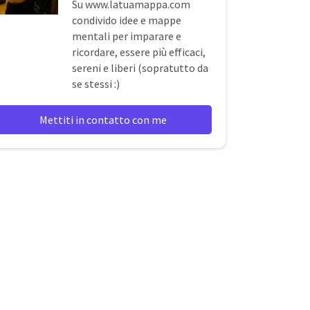
Su
www.latuamappa.com
condivido idee e mappe
mentali per imparare e
ricordare, essere più efficaci,
sereni e liberi (sopratutto da
se stessi :)
Mettiti in contatto con me