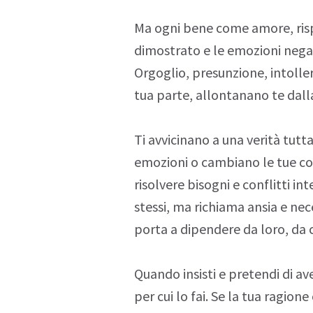
Ma ogni bene come amore, ris
dimostrato e le emozioni negat
Orgoglio, presunzione, intolle
tua parte, allontanano te dalla
Ti avvicinano a una verità tut
emozioni o cambiano le tue
co
risolvere
bisogni
e conflitti in
stessi, ma richiama
ansia
e nece
porta a
dipendere
da loro, da 
Quando insisti e pretendi di av
per cui lo fai. Se la tua ragion