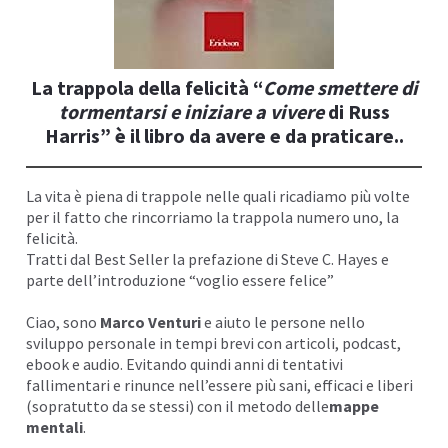
I
La trappola della felicità
“
Come smettere di
tormentarsi e iniziare a vivere
di Russ
Harris” è il libro da avere e da praticare..
La vita è piena di trappole nelle quali ricadiamo più volte
per il fatto che rincorriamo la trappola numero uno, la
felicità.
Tratti dal Best Seller la prefazione di Steve C. Hayes e
parte dell’introduzione “voglio essere felice”
Ciao, sono
Marco Venturi
e aiuto le persone nello
I
sviluppo personale in tempi brevi con articoli,
podcast
,
ebook e audio. Evitando quindi anni di tentativi
fallimentari e rinunce nell’essere più sani, efficaci e liberi
(sopratutto da se stessi) con il metodo delle
mappe
mentali
.