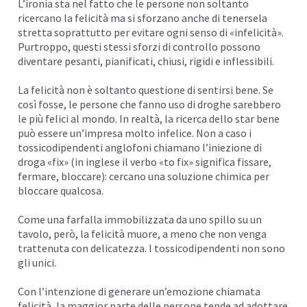
L’ironia sta nel fatto che le persone non soltanto
ricercano la felicità ma si sforzano anche di tenersela
stretta soprattutto per evitare ogni senso di «infelicità».
Purtroppo, questi stessi sforzi di controllo possono
diventare pesanti, pianificati, chiusi, rigidi e inflessibili.
La felicità non è soltanto questione di sentirsi bene. Se
così fosse, le persone che fanno uso di droghe sarebbero
le più felici al mondo. In realtà, la ricerca dello star bene
può essere un’impresa molto infelice. Non a caso i
tossicodipendenti anglofoni chiamano l’iniezione di
droga «fix» (in inglese il verbo «to fix» significa fissare,
fermare, bloccare): cercano una soluzione chimica per
bloccare qualcosa.
Come una farfalla immobilizzata da uno spillo su un
tavolo, però, la felicità muore, a meno che non venga
trattenuta con delicatezza. I tossicodipendenti non sono
gli unici.
Con l’intenzione di generare un’emozione chiamata
felicità, la maggior parte delle persone tende ad adottare