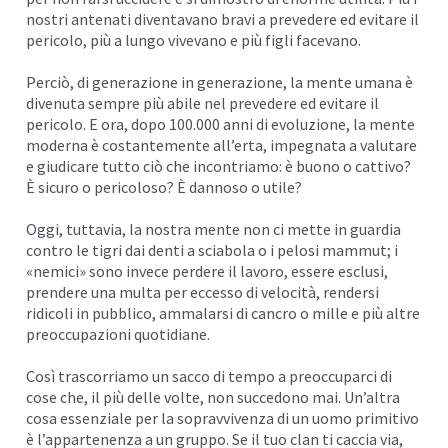
nostri antenati diventavano bravi a prevedere ed evitare il
pericolo, più a lungo vivevano e più figli facevano.
Perciò, di generazione in generazione, la mente umana è
divenuta sempre più abile nel prevedere ed evitare il
pericolo. E ora, dopo 100.000 anni di evoluzione, la mente
moderna è costantemente all’erta, impegnata a valutare
e giudicare tutto ciò che incontriamo: è buono o cattivo?
È sicuro o pericoloso? È dannoso o utile?
Oggi, tuttavia, la nostra mente non ci mette in guardia
contro le tigri dai denti a sciabola o i pelosi mammut; i
«nemici» sono invece perdere il lavoro, essere esclusi,
prendere una multa per eccesso di velocità, rendersi
ridicoli in pubblico, ammalarsi di cancro o mille e più altre
preoccupazioni quotidiane.
Così trascorriamo un sacco di tempo a preoccuparci di
cose che, il più delle volte, non succedono mai. Un’altra
cosa essenziale per la sopravvivenza di un uomo primitivo
è l’appartenenza a un gruppo. Se il tuo clan ti caccia via,