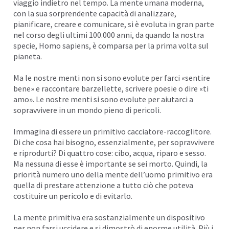
viaggio indietro nel tempo. La mente umana moderna,
con la sua sorprendente capacità di analizzare,
pianificare, creare e comunicare, si è evoluta in gran parte
nel corso degli ultimi 100.000 anni, da quando la nostra
specie, Homo sapiens, è comparsa per la prima volta sul
pianeta.
Ma le nostre menti non si sono evolute per farci «sentire
bene» e raccontare barzellette, scrivere poesie o dire «ti
amo». Le nostre menti si sono evolute per aiutarci a
sopravvivere in un mondo pieno di pericoli.
Immagina di essere un primitivo cacciatore-raccoglitore.
Di che cosa hai bisogno, essenzialmente, per sopravvivere
e riprodurti? Di quattro cose: cibo, acqua, riparo e sesso.
Ma nessuna di esse è importante se sei morto. Quindi, la
priorità numero uno della mente dell’uomo primitivo era
quella di prestare attenzione a tutto ciò che poteva
costituire un pericolo e di evitarlo.
La mente primitiva era sostanzialmente un dispositivo
per non farsi uccidere e si dimostrò di enorme utilità. Più i