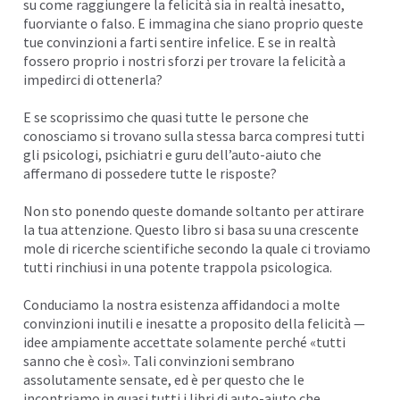
su come raggiungere la felicità sia in realtà inesatto,
fuorviante o falso. E immagina che siano proprio queste
tue convinzioni a farti sentire infelice. E se in realtà
fossero proprio i nostri sforzi per trovare la felicità a
impedirci di ottenerla?
E se scoprissimo che quasi tutte le persone che
conosciamo si trovano sulla stessa barca compresi tutti
gli psicologi, psichiatri e guru dell’auto-aiuto che
affermano di possedere tutte le risposte?
Non sto ponendo queste domande soltanto per attirare
la tua attenzione. Questo libro si basa su una crescente
mole di ricerche scientifiche secondo la quale ci troviamo
tutti rinchiusi in una potente trappola psicologica.
Conduciamo la nostra esistenza affidandoci a molte
convinzioni inutili e inesatte a proposito della felicità —
idee ampiamente accettate solamente perché «tutti
sanno che è così». Tali convinzioni sembrano
assolutamente sensate, ed è per questo che le
incontriamo in quasi tutti i libri di auto-aiuto che