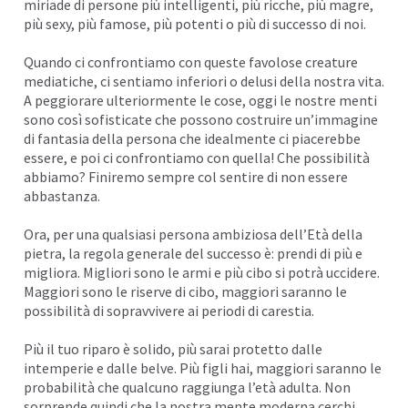
miriade di persone più intelligenti, più ricche, più magre,
più sexy, più famose, più potenti o più di successo di noi.
Quando ci confrontiamo con queste favolose creature
mediatiche, ci sentiamo inferiori o delusi della nostra vita.
A peggiorare ulteriormente le cose, oggi le nostre menti
sono così sofisticate che possono costruire un’immagine
di fantasia della persona che idealmente ci piacerebbe
essere, e poi ci confrontiamo con quella! Che possibilità
abbiamo? Finiremo sempre col sentire di non essere
abbastanza.
Ora, per una qualsiasi persona ambiziosa dell’Età della
pietra, la regola generale del successo è: prendi di più e
migliora. Migliori sono le armi e più cibo si potrà uccidere.
Maggiori sono le riserve di cibo, maggiori saranno le
possibilità di sopravvivere ai periodi di carestia.
Più il tuo riparo è solido, più sarai protetto dalle
intemperie e dalle belve. Più figli hai, maggiori saranno le
probabilità che qualcuno raggiunga l’età adulta. Non
sorprende quindi che la nostra mente moderna cerchi