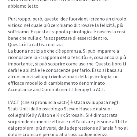
abbiamo letto.
Purtroppo, però, queste idee fuorvianti creano un circolo
vizioso nel quale più cerchiamo di trovare la felicità, più
soffriamo. E questa trappola psicologica è nascosta così
bene che nulla ci fa sospettare di esserci dentro.
Questa è la cattiva notizia.
La buona notizia è che c’è speranza. Si può imparare a
riconoscere la «trappola della felicità» e, cosa ancora più
importante, si può scoprire come uscirne. Questo libro ti
darà le abilità e le conoscenze per farlo. Esso si basa su
alcuni nuovi sviluppi rivoluzionari della psicologia, un
efficace modello di cambiamento denominato
Acceptance and Commitment Therapy1 o ACT.
L’ACT (che si pronuncia «act») è stata sviluppata negli
Stati Uniti dallo psicologo Steven Hayes e dai suoi
colleghi Kelly Wilson e Kirk Strosahl. Si è dimostrata
sorprendentemente efficace nell’aiutare persone afflitte
dai problemi più diversi, dalla depressione all’ansia fino al
dolore cronico e persino alla tossicodipendenza.