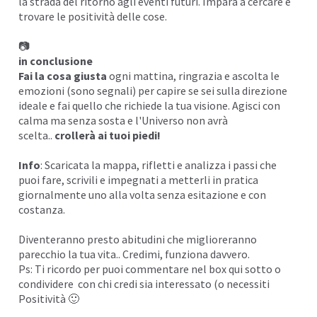
la strada del ritorno agli eventi futuri. Impara a cercare e
trovare le positività delle cose.
📷
in conclusione
Fai la cosa giusta
ogni mattina, ringrazia e ascolta le
emozioni (sono segnali) per capire se sei sulla direzione
ideale e fai quello che richiede la tua visione. Agisci con
calma ma senza sosta e l'Universo non avrà
scelta..
crollerà ai tuoi piedi!
Info
: Scaricata la mappa, rifletti e analizza i passi che
puoi fare, scrivili e impegnati a metterli in pratica
giornalmente uno alla volta senza esitazione e con
costanza.
Diventeranno presto abitudini che miglioreranno
parecchio la tua vita.. Credimi, funziona davvero.
Ps: Ti ricordo per puoi commentare nel box qui sotto o
condividere con chi credi sia interessato (o necessiti
Positività 🙂