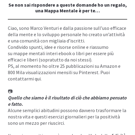
Se non sai rispondere a queste domande ho un regalo,
I
una Mappa Mentale è per te…
Ciao, sono
Marco Venturi
e dalla passione sull’uso efficace
della mente e lo sviluppo personale ho creato un’attività
e una comunità con migliaia d’iscritti.
Condivido spunti, idee e risorse online e riassumo
su
mappe mentali
interi ebook o libri per essere più
efficaci e liberi (sopratutto da noi stessi).
PS, al momento ho oltre 25 pubblicazioni su
Amazon
e
800 Mila visualizzazioni mensili su
Pinterest
. Puoi
contattarmi
qui
.
📷
Quello che siamo è il risultato di ciò che abbiamo pensato
e fatto.
Alcune semplici abitudini possono davvero trasformare la
nostra vita e questi esercizi giornalieri per la positività
sono un mezzo per riuscirci.