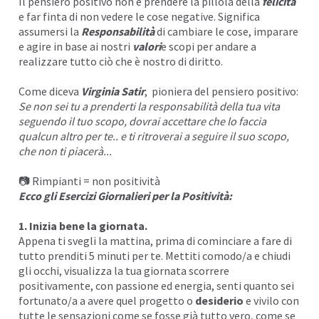
Il pensiero positivo non è prendere la pillola della
felicità
e far finta di non vedere le cose negative. Significa
assumersi la
Responsabilità
di cambiare le cose, imparare
e agire in base ai nostri
valori
e scopi per andare a
realizzare tutto ciò che è nostro di diritto.
Come diceva
Virginia Satir
, pioniera del pensiero positivo:
Se non sei tu a prenderti la responsabilità della tua vita
seguendo il tuo scopo, dovrai accettare che lo faccia
qualcun altro per te.. e ti ritroverai a seguire il suo scopo,
che non ti piacerà...
📷 Rimpianti = non positività
Ecco gli Esercizi Giornalieri per la Positività:
1. Inizia bene la giornata.
Appena ti svegli la mattina, prima di cominciare a fare di
tutto prenditi 5 minuti per te. Mettiti comodo/a e chiudi
gli occhi, visualizza la tua giornata scorrere
positivamente, con passione ed energia, senti quanto sei
fortunato/a a avere quel progetto o
desiderio
e vivilo con
tutte le sensazioni come se fosse già tutto vero, come se