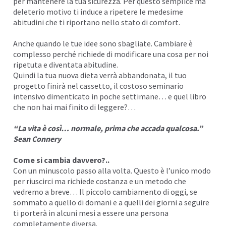
per mantenere la tua sicurezza. Per questo semplice ma
deleterio motivo ti induce a ripetere le medesime
abitudini
che ti riportano nello stato di comfort.
Anche quando le tue idee sono sbagliate. Cambiare è
complesso perché richiede di modificare una cosa per noi
ripetuta e diventata abitudine.
Quindi la tua nuova dieta verrà abbandonata, il tuo
progetto finirà nel
cassetto
, il costoso seminario
intensivo dimenticato in poche settimane… e quel libro
che non hai mai finito di leggere?…
“La
vita
è così… normale, prima che accada qualcosa.”
Sean Connery
Come si cambia davvero?..
Con un minuscolo passo alla volta. Questo è l’unico modo
per riuscirci ma richiede costanza e un metodo che
vedremo a breve… Il piccolo
cambiamento
di oggi, se
sommato a quello di domani e a quelli dei giorni a seguire
ti porterà in alcuni mesi a essere una persona
completamente diversa.