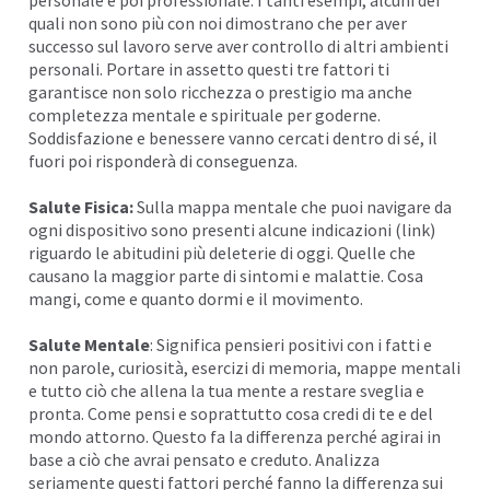
personale e poi professionale. I tanti esempi, alcuni dei
quali non sono più con noi dimostrano che per aver
successo sul lavoro serve aver controllo di altri ambienti
personali. Portare in assetto questi tre fattori ti
garantisce non solo ricchezza o prestigio ma anche
completezza mentale e
spirituale
per goderne.
Soddisfazione e benessere vanno cercati dentro di sé, il
fuori poi risponderà di conseguenza.
Salute Fisica:
Sulla mappa mentale che puoi navigare da
ogni dispositivo sono presenti alcune indicazioni (link)
riguardo le abitudini più deleterie di oggi. Quelle che
causano la maggior parte di sintomi e malattie. Cosa
mangi, come e quanto dormi e il movimento.
Salute Mentale
: Significa pensieri
positivi con i fatti e
non parole,
curiosità, esercizi di
memoria
, mappe mentali
e tutto ciò che allena la tua mente a restare sveglia e
pronta. Come pensi e soprattutto cosa
credi
di te e del
mondo attorno. Questo fa la differenza perché agirai in
base a ciò che avrai pensato e creduto. Analizza
seriamente questi fattori perché fanno la differenza sui