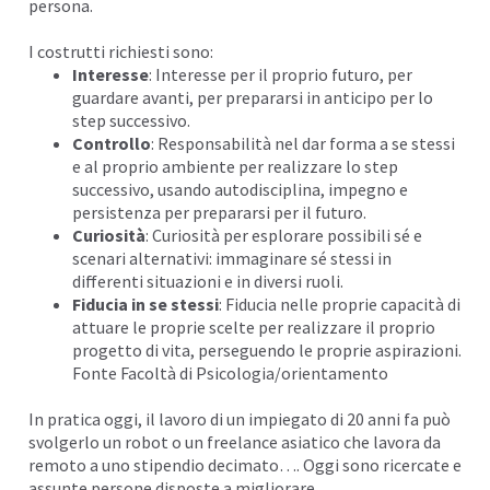
persona.
I costrutti richiesti sono:
Interesse
: Interesse per il proprio futuro, per
guardare avanti, per prepararsi in anticipo per lo
step successivo.
Controllo
:
Responsabilità
nel dar forma a se stessi
e al proprio ambiente per realizzare lo step
successivo, usando autodisciplina, impegno e
persistenza per prepararsi per il
futuro
.
Curiosità
: Curiosità per esplorare possibili sé e
scenari alternativi:
immaginare
sé stessi in
differenti situazioni e in diversi ruoli.
Fiducia in se stessi
: Fiducia nelle proprie capacità di
attuare le proprie scelte per realizzare il proprio
progetto di vita, perseguendo le proprie aspirazioni.
Fonte
Facoltà di Psicologia/orientamento
In pratica oggi, il lavoro di un impiegato di 20 anni fa può
svolgerlo un robot o un freelance asiatico che lavora da
remoto a uno stipendio decimato…. Oggi sono ricercate e
assunte persone disposte a
migliorare
.