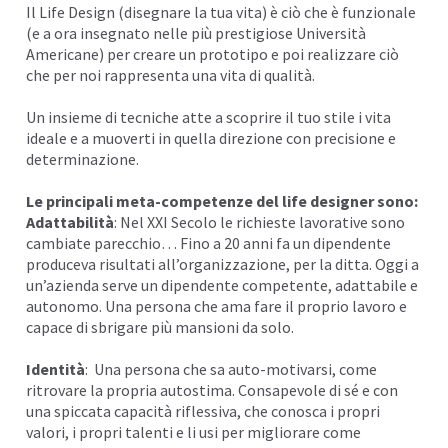
Il
Life Design
(disegnare la tua vita) è ciò che è funzionale
I
(e a ora insegnato nelle più prestigiose Università
Americane) per creare un prototipo e poi realizzare ciò
che per noi rappresenta una vita di qualità.
Un insieme di tecniche atte a scoprire il
tuo stile i vita
ideale
e a muoverti in quella
direzione
con precisione e
determinazione.
Le principali meta-competenze del life designer sono:
Adattabilità
: Nel XXI Secolo le richieste
lavorative
sono
cambiate parecchio… Fino a 20 anni fa un dipendente
produceva risultati all’organizzazione, per la ditta. Oggi a
un’azienda serve un dipendente competente, adattabile e
autonomo. Una persona che ama fare il proprio lavoro e
capace di sbrigare più mansioni da solo.
Identità
: Una persona che sa auto-motivarsi, come
ritrovare la propria
autostima
. Consapevole di sé e con
una spiccata capacità riflessiva, che conosca i propri
valori, i propri talenti e li usi per migliorare come