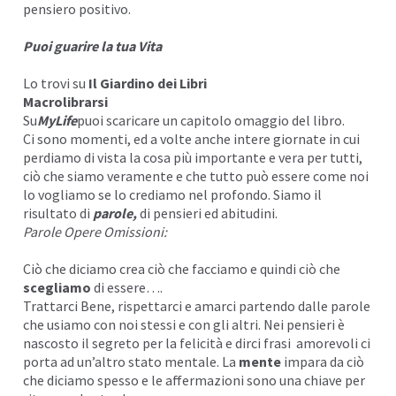
pensiero positivo.
Puoi guarire la tua Vita
Lo trovi su
I
l Giardino dei Libri
Macrolibrarsi
Su
MyLife
puoi scaricare un capitolo omaggio del libro.
Ci sono momenti, ed a volte anche intere giornate in cui
perdiamo di vista la cosa più importante e vera per tutti,
ciò
che siamo veramente
e che tutto può essere come noi
lo vogliamo se lo
crediamo
nel profondo. Siamo il
risultato di
parole,
di pensieri ed abitudini.
Parole Opere Omissioni:
Ciò che diciamo crea ciò che facciamo e quindi ciò che
scegliamo
di essere….
Trattarci Bene, rispettarci e amarci partendo dalle parole
che usiamo con noi stessi e con gli altri. Nei pensieri è
nascosto il segreto per la
felicità
e dirci frasi amorevoli ci
porta ad un’altro stato mentale. La
mente
impara da ciò
che diciamo spesso e le affermazioni sono una chiave per