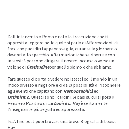
I
Dall’intervento a Roma è nata la trascrizione che ti
appresti a leggere nella quale si parla di Affermazioni, di
frasi che puoi dirti appena sveglia, durante la giornata o
davanti allo specchio. Affermazioni che se ripetute con
intensità possono dirigere il nostro
inconscio
verso un
visione di
Gratitudine
per quello siamo e che abbiamo.
Fare questo ci porta a vedere noi stessi ed il mondo in un
modo diverso e migliore e ci da la possibilità di rispondere
agli eventi che capitano con
Responsabilità
ed
Ottimismo
. Questi sono i cardini, le basi su cui si posa il
Pensiero Positivo di cui
Louise L. Hay
è certamente
l’insegnante più seguita ed apprezzata.
Ps:A fine post puoi trovare una breve Biografia di Louise
Hay.