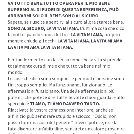
VA TUTTO BENE.TUTTO OPERA PER IL MIO BENE
SUPREMO.AL DI FUORI DI QUESTA ESPERIENZA, PUÒ
ARRIVARMI SOLO IL BENE.SONO AL SICURO.
Sapete, se riuscite a sentirvi al sicuro allora starete bene.
SONO AL SICURO, LA VITA MI AMA.
L’ultima cosa che dico
la notte quando sono a letto è
LA VITA MI AMA,
proprio
mentre chiudo gli occhi.
LA VITA MI AMA. LA VITA MI AMA.
LA VITA MI AMA.LA VITA MI AMA.
E mi addormento con la sensazione che la vita si prende
totalmente cura di me e che tutto va bene nel mio
mondo.
Le cose che dico sono semplici, e per molte persone sono
fin troppo semplici. Ma funzionano, funzionano! Le
affermazioni funzionano. Una delle affermazioni più
potenti che potete dire tutte le volte che vi guardate allo
specchio è
TI AMO, TI AMO DAVVERO TANTO.
Riattivate la vostra connessione interiore, anche se
all’inizio può sembrare stupido e sciocco. “Oddio, non
posso fare una cosa del genere!”. Invece potete, e se la
fate diventare un’abitudine, sentirete un calore provenire