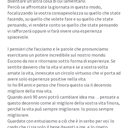
diventare un’altra cosa di cui lamentarvi.
Perciò se affrontate la giornata in questo modo,
focalizzando la vostra consapevolezza su quello che state
facendo, su quello che volete fare e su quello che state
pensando, vi rendete conto se quello che state pensando
vi rafforzerà oppure vi farà vivere una esperienza
spiacevole.
I pensieri che facciamo e le parole che pronunciamo
esercitano un potere incredibile sul nostro mondo.
Escono da noi e ritornano sotto forma di esperienze. Se
sentite davvero che la vita vi ama e se a vostra volta
amate la vita, innescate un circolo virtuoso che vi porta ad
avere solo esperienze positive nella vita.
Io ho 84 anni e penso che finora questo sia il decennio
migliore della mia vita.
Quando avrò 90 anni potrò cambiare idea ma… pensate a
questo decennio come al migliore della vostra vita finora,
perché la vita può sempre migliorare. Io posso sempre
migliorare.
Guardate con entusiasmo a ciò che è in serbo per voi. Io
credo che ci sia solo il bene davanti a me, e lo ripeto