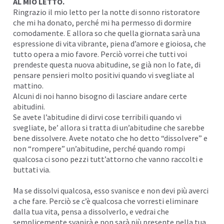
AL MIO LETTO.
Ringrazio il mio letto per la notte di sonno ristoratore
che mi ha donato, perché mi ha permesso di dormire
comodamente. E allora so che quella giornata sarà una
espressione di vita vibrante, piena d’amore e gioiosa, che
tutto opera a mio favore. Perciò vorrei che tutti voi
prendeste questa nuova abitudine, se già non lo fate, di
pensare pensieri molto positivi quando vi svegliate al
mattino.
Alcuni di noi hanno bisogno di lasciare andare certe
abitudini.
Se avete l’abitudine di dirvi cose terribili quando vi
svegliate, be’ allora si tratta di un’abitudine che sarebbe
bene dissolvere. Avete notato che ho detto “dissolvere” e
non “rompere” un’abitudine, perché quando rompi
qualcosa ci sono pezzi tutt’attorno che vanno raccolti e
buttati via.
Ma se dissolvi qualcosa, esso svanisce e non devi più averci
a che fare. Perciò se c’è qualcosa che vorresti eliminare
dalla tua vita, pensa a dissolverlo, e vedrai che
semplicemente svanirà e non sarà più presente nella tua