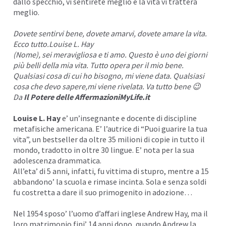
dallo specchio, vi sentirete meglio e la vita vi tratterà
meglio.
Dovete sentirvi bene, dovete amarvi, dovete amare la vita.
Ecco tutto.Louise L. Hay
(Nome), sei meravigliosa e ti amo. Questo è uno dei giorni
più belli della mia vita. Tutto opera per il mio bene.
Qualsiasi cosa di cui ho bisogno, mi viene data. Qualsiasi
cosa che devo sapere,mi viene rivelata. Va tutto bene 😉
Da
Il Potere delle Affermazioni
MyLife.it
Louise L. Hay
e’ un’insegnante e docente di discipline
metafisiche americana. E’ l’autrice di “Puoi guarire la tua
vita”, un bestseller da oltre 35 milioni di copie in tutto il
mondo, tradotto in oltre 30 lingue. E’ nota per la sua
adolescenza drammatica.
All’eta’ di 5 anni, infatti, fu vittima di stupro, mentre a 15
abbandono’ la scuola e rimase incinta. Sola e senza soldi
fu costretta a dare il suo primogenito in adozione…
Nel 1954 sposo’ l’uomo d’affari inglese Andrew Hay, ma il
loro matrimonio fini’ 14 anni dopo, quando Andrew la