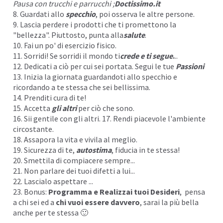
Pausa con trucchi e parrucchi ;
Doctissimo.it
8. Guardati allo
specchio
, poi osserva le altre persone.
9. Lascia perdere i prodotti che ti promettono la
"bellezza". Piuttosto, punta alla
salute
.
10. Fai un po' di esercizio fisico.
11. Sorridi! Se sorridi il mondo ti
crede e ti segue
.
..
12. Dedicati a ciò per cui sei portata. Segui le tue
Passioni
13. Inizia la giornata guardandoti allo specchio e
ricordando a te stessa che sei bellissima.
14. Prenditi cura di te!
15. Accetta
gli altri
per ciò che sono.
16. Sii gentile con gli altri. 17. Rendi piacevole l'ambiente
circostante.
18. Assapora la vita e vivila al meglio.
19. Sicurezza di te,
autostima
, fiducia in te stessa!
20. Smettila di compiacere sempre...
21. Non parlare dei tuoi difetti a lui...
22. Lascialo aspettare ...
23. Bonus:
Programma e Realizzai tuoi Desideri
, pensa
a chi sei ed a
chi vuoi essere davvero
, sarai la più bella
anche per te stessa 🙂