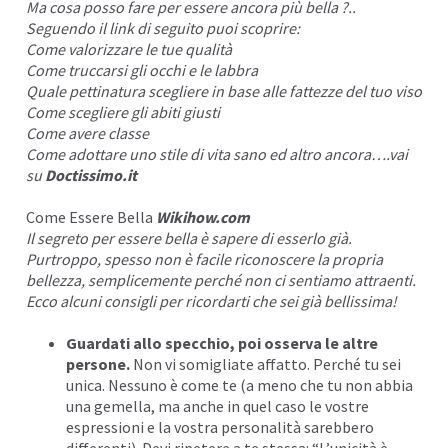
Ma cosa posso fare per essere ancora più bella ?..
Seguendo il link di seguito puoi scoprire:
Come valorizzare le tue qualità
Come truccarsi gli occhi e le labbra
Quale pettinatura scegliere in base alle fattezze del tuo viso
Come scegliere gli abiti giusti
Come avere classe
Come adottare uno stile di vita sano ed altro ancora….vai
su
Doctissimo.it
Come Essere Bella
Wikihow.com
Il segreto per essere bella è sapere di esserlo già.
Purtroppo, spesso non è facile riconoscere la propria
bellezza, semplicemente perché non ci sentiamo attraenti.
Ecco alcuni consigli per ricordarti che sei già bellissima!
Guardati allo specchio
, poi osserva le altre
persone.
Non vi somigliate affatto. Perché tu sei
unica. Nessuno è come te (a meno che tu non abbia
una gemella, ma anche in quel caso le vostre
espressioni e la vostra personalità sarebbero
differenti). Devi ripetere a te stessa: “L’unicità è