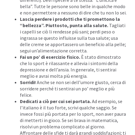
bella”. Tutte le persone sono belle in qualche modo
e non permettere a nessuno di dire che tu non lo sei.
Lascia perdere i prodotti che ti promettono la
“bellezza”. Piuttosto, punta alla salute.
Tagliati
i capelli se ciò li rendesse più sani; perdi peso o
ingrassa se questo influisse sulla tua salute; usa
delle creme se apportassero un beneficio alla pelle;
segui un’alimentazione corretta.
Fai un po’ di esercizio fisico
.
È stato dimostrato
che lo sport è rilassante e allevia i sintomi della
depressione e dell’ansia. In generale, ti sentirai
meglio e avrai molta più energia.
Sorridi!
Anche se non sei dell’umore giusto, cerca di
sorridere perché ti sentirai un po’ meglio e più
felice.
Dedicati a ciò per cui sei portata
.
Ad esempio, se
l’italiano è il tuo forte, scrivi qualche saggio. Se
invece fossi più portata per lo sport, non aver paura
di metterti in gioco. Se sei brava in matematica,
risolvi un problema complicato al giorno.
Affrontare delle sfide ti darà grandi soddisfazioni; ti