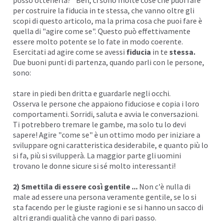
per costruire la fiducia in te stessa, che vanno oltre gli
scopi di questo articolo, ma la prima cosa che puoi fare è
quella di "agire come se". Questo può effettivamente
essere molto potente se lo fate in modo coerente.
Esercitati ad agire come se avessi
fiducia
in te
stessa
.
Due buoni punti di partenza, quando parli con le persone,
sono:
stare in piedi ben dritta e guardarle negli occhi.
Osserva le persone che appaiono fiduciose e copia i loro
comportamenti. Sorridi, saluta e avvia le conversazioni.
Ti potrebbero tremare le gambe, ma solo tu lo devi
sapere! Agire "come se" è un ottimo modo per iniziare a
sviluppare ogni caratteristica desiderabile, e quanto più lo
si fa, più si svilupperà. La maggior parte gli uomini
trovano le donne sicure si sé molto interessanti!
2) Smettila di essere così gentile ...
Non c'è nulla di
male ad essere una persona veramente gentile, se lo si
sta facendo per le giuste ragioni e se si hanno un sacco di
altri grandi qualità che vanno di pari passo.