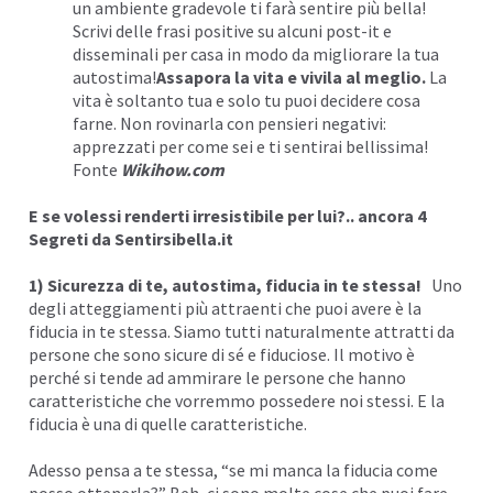
un ambiente gradevole ti farà sentire più bella!
Scrivi delle frasi positive su alcuni post-it e
disseminali per casa in modo da migliorare la tua
autostima!
Assapora la vita e vivila al meglio.
La
vita è soltanto tua e solo tu puoi decidere cosa
farne. Non rovinarla con pensieri negativi:
apprezzati per come sei e ti sentirai bellissima!
Fonte
Wikihow.com
E se volessi renderti irresistibile per lui?.. ancora 4
Segreti da
Sentirsibella.it
1) Sicurezza di te, autostima, fiducia in te stessa!
Uno
degli atteggiamenti più attraenti che puoi avere è la
fiducia in te stessa. Siamo tutti naturalmente attratti da
persone che sono sicure di sé e fiduciose. Il motivo è
perché si tende ad ammirare le persone che hanno
caratteristiche che vorremmo possedere noi stessi. E la
fiducia è una di quelle caratteristiche.
Adesso pensa a te stessa, “se mi manca la fiducia come
posso ottenerla?” Beh, ci sono molte cose che puoi fare