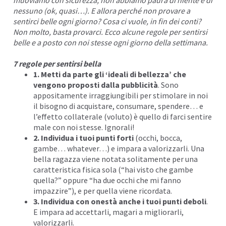
nessuno (ok, quasi…). E allora perché non provare a
sentirci belle ogni giorno? Cosa ci vuole, in fin dei conti?
Non molto, basta provarci. Ecco alcune regole per sentirsi
belle e a posto con noi stesse ogni giorno della settimana.
7 regole per sentirsi bella
1. Metti da parte gli ‘ideali di bellezza’ che
vengono proposti dalla pubblicità
. Sono
appositamente irraggiungibili per stimolare in noi
il bisogno di acquistare, consumare, spendere… e
l’effetto collaterale (voluto) è quello di farci sentire
male con noi stesse. Ignorali!
2. Individua i tuoi punti forti
(occhi, bocca,
gambe… whatever…) e impara a valorizzarli. Una
bella ragazza viene notata solitamente per una
caratteristica fisica sola (“hai visto che gambe
quella?” oppure “ha due occhi che mi fanno
impazzire”), e per quella viene ricordata.
3. Individua con onestà anche i tuoi punti deboli
.
E impara ad accettarli, magari a migliorarli,
valorizzarli.