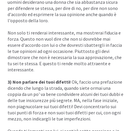
uomini desiderano una donna che sia abbastanza sicura
per difendere se stessa, per dire di no, per dire non sono
d'accordo ed esprimere la sua opinione anche quando è
l'opposto della loro.
Non solo ti renderai interessante, ma mostrerai fiducia e
forza. Questo non vuol dire che non si dovrebbe mai
essere d'accordo con lui o che dovresti sbattergli in faccia
le tue opinioni ad ogni occasione. Piuttosto gli devi
dimostrare che non è necessaria la sua approvazione, che
tu sei te stessa. E questo ti rende molto attraente e
interessante.
3) Non parlare dei tuoi difetti!
Ok, faccio una prefazione
dicendo che lungo la strada, quando siete ormai una
coppia da un po' va bene condividere alcuni dei tuoi dubbi e
delle tue insicurezze più segrete. MA, nella fase iniziale,
non piagnucolare sui tuoi difetti! Devi concentrarlo sui
tuoi punti di forza e non suoi tuoi difetti per cui, con ogni
mezzo, non indicargli le tue imperfezioni.
Quando ti lamenti con lui, si sentirà sotto pressione e in