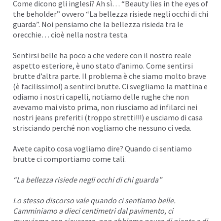
Come dicono gli inglesi? Ah sì… “Beauty lies in the eyes of
I
the beholder” ovvero “La bellezza risiede negli occhi di chi
guarda”. Noi pensiamo che la bellezza risieda tra le
orecchie… cioè nella nostra testa.
Sentirsi belle ha poco a che vedere con il nostro reale
aspetto esteriore, è uno stato d’animo. Come sentirsi
brutte d’altra parte. Il problema è che siamo molto brave
(è facilissimo!) a sentirci brutte. Ci svegliamo la mattina e
odiamo i nostri capelli, notiamo delle rughe che non
avevamo mai visto prima, non riusciamo ad infilarci nei
nostri jeans preferiti (troppo stretti!!!) e usciamo di casa
strisciando perché non vogliamo che nessuno ci veda.
Avete capito cosa vogliamo dire? Quando ci sentiamo
brutte ci comportiamo come tali.
“La bellezza risiede negli occhi di chi guarda”
Lo stesso discorso vale quando ci sentiamo belle.
Camminiamo a dieci centimetri dal pavimento, ci
muoviamo con sicurezza, non abbiamo paura di niente e di