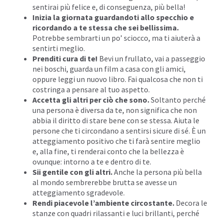
sentirai più felice e, di conseguenza, più bella!
Inizia la giornata guardandoti allo specchio e
ricordando a te stessa che sei bellissima.
Potrebbe sembrarti un po’ sciocco, ma ti aiuterà a
sentirti meglio.
Prenditi cura di te!
Bevi un frullato, vai a passeggio
nei boschi, guarda un film a casa con gli amici,
oppure leggi un nuovo libro. Fai qualcosa che non ti
costringa a pensare al tuo aspetto.
Accetta gli altri per ciò che sono.
Soltanto perché
una persona è diversa da te, non significa che non
abbia il diritto di stare bene con se stessa. Aiuta le
persone che ti circondano a sentirsi sicure di sé. È un
atteggiamento positivo che ti farà sentire meglio
e, alla fine, ti renderai conto che la bellezza è
ovunque: intorno a te e dentro di te.
Sii gentile con gli altri
.
Anche la persona più bella
al mondo sembrerebbe brutta se avesse un
atteggiamento sgradevole.
Rendi piacevole l’ambiente circostante.
Decora le
stanze con quadri rilassanti e luci brillanti, perché