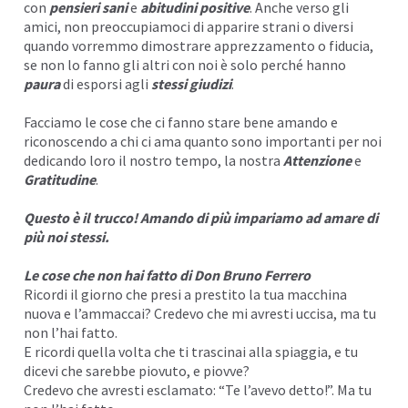
con
pensieri sani
e
abitudini positive
. Anche verso gli
amici, non preoccupiamoci di apparire strani o diversi
I
quando vorremmo dimostrare apprezzamento o fiducia,
se non lo fanno gli altri con noi è solo perché hanno
paura
di esporsi agli
stessi giudizi
.
Facciamo le cose che ci fanno stare bene amando e
riconoscendo a chi ci ama quanto sono importanti per noi
dedicando loro il nostro tempo, la nostra
Attenzione
e
Gratitudine
.
Questo è il trucco! Amando di più impariamo ad amare di
più noi stessi.
Le cose che non hai fatto di
Don Bruno Ferrero
Ricordi il giorno che presi a prestito la tua macchina
I
nuova e l’ammaccai? Credevo che mi avresti uccisa, ma tu
non l’hai fatto.
E ricordi quella volta che ti trascinai alla spiaggia, e tu
dicevi che sarebbe piovuto, e piovve?
Credevo che avresti esclamato: “Te l’avevo detto!”. Ma tu