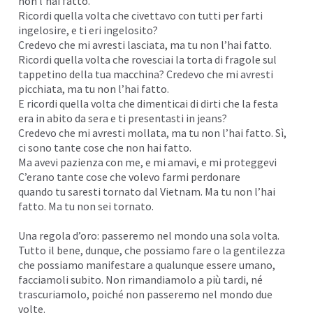
non l’hai fatto.
Ricordi quella volta che civettavo con tutti per farti
I
ingelosire, e ti eri ingelosito?
Credevo che mi avresti lasciata, ma tu non l’hai fatto.
Ricordi quella volta che rovesciai la torta di fragole sul
tappetino della tua macchina? Credevo che mi avresti
picchiata, ma tu non l’hai fatto.
E ricordi quella volta che dimenticai di dirti che la festa
era in abito da sera e ti presentasti in jeans?
Credevo che mi avresti mollata, ma tu non l’hai fatto. Sì,
ci sono tante cose che non hai fatto.
Ma avevi pazienza con me, e mi amavi, e mi proteggevi
C’erano tante cose che volevo farmi perdonare
quando tu saresti tornato dal Vietnam. Ma tu non l’hai
fatto. Ma tu non sei tornato.
Una regola d’oro: passeremo nel mondo una sola volta.
Tutto il bene, dunque, che possiamo fare o la gentilezza
che possiamo manifestare a qualunque essere umano,
facciamoli subito. Non rimandiamolo a più tardi, né
trascuriamolo, poiché non passeremo nel mondo due
volte.