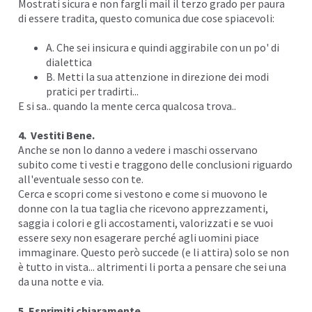
Mostrati sicura e non fargli mail il terzo grado per paura
di essere tradita, questo comunica due cose spiacevoli:
A. Che sei insicura e quindi aggirabile con un po' di
dialettica
B. Metti la sua attenzione in direzione dei modi
pratici per tradirti...
E si sa.. quando la mente cerca
qualcosa trova
..
4. Vestiti Bene.
Anche se non lo danno a vedere i maschi osservano
subito come ti vesti e traggono delle conclusioni riguardo
all'eventuale sesso con te.
Cerca e scopri come si vestono e come si muovono le
donne con la tua taglia che ricevono apprezzamenti,
saggia i colori e gli accostamenti, valorizzati e se vuoi
essere sexy non esagerare perché agli uomini piace
immaginare. Questo però succede (e li attira) solo se non
è tutto in vista... altrimenti li porta a pensare che sei una
da una notte e via.
5. Esprimiti chiaramente.