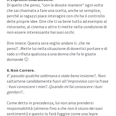
Di quello che pensi, "con le dovute maniere" ogni volta
che sai chiamata a fare una scelta, anche se semplice,
perché ai ragazzi piace interagire con chi ha il controllo
delle proprie idee. Dire che ti va bene tutto ad esempio al
ristorante, al cinema o altro ti mette nella condizione di
non essere interessante hai suoi occhi.
Dire invece: Questa sera voglio andare li...che ne
pensi?...Mette lui nella situazione di dovertici portare e di
rado si rifiuta qualcosa a una donna che
fa le giuste
domande
🙂
6. Non Correre.
E' passato qualche settimana e state bene insieme?..
Non
saltartene candidamente fuori all'improvviso con la frase
:
Vuoi conoscere i miei?..Quando mi fai conoscere i tuoi
genitori?..
Come detto in precedenza, lui non ama prendersi
responsabilità (almeno fino a che non è sicuro dei suoi
sentimenti) e questo lo farà fuggire come una lepre