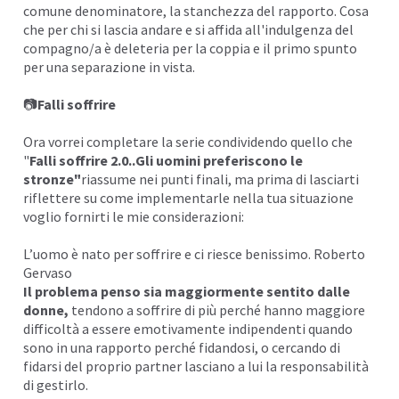
comune denominatore,
la stanchezza del rapporto
. Cosa
che per chi si lascia andare e si affida all'indulgenza del
compagno/a è deleteria per la coppia e il primo spunto
per
una separazione
in vista.
📷
Falli soffrire
Ora vorrei completare la serie condividendo quello che
"
Falli soffrire 2.0..Gli uomini preferiscono le
stronze"
riassume nei punti finali, ma prima di lasciarti
riflettere su come implementarle nella tua situazione
voglio fornirti le mie considerazioni:
L’uomo è nato per soffrire e ci riesce benissimo. Roberto
Gervaso
Il problema penso sia maggiormente sentito dalle
donne,
tendono a soffrire di più perché hanno maggiore
difficoltà a essere
emotivamente indipendenti
quando
sono in una rapporto perché fidandosi, o cercando di
fidarsi del proprio partner lasciano a lui la responsabilità
di gestirlo.