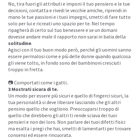
No, tira fuori gli attributi e imponi il tuo pensiero e le tue
decisioni, contatta e rivedi le vecchie amiche, riprendi in
mano le tue passioni e i tuoi impegni, smetti di fare tutto
solo per lui e ricreati uno spazio per te. Nel tempo
ripagherà di certo sul tuo benessere e se un domani
dovesse andare male il rapporto non sarai in balia della
solitudine
.
Agisci con il tuo buon modo però, perché gli uomini sanno
essere permalosi come e più delle donne quando qualcosa
gli viene tolto, in fondo sono dei bambinoni cresciuti
troppo in fretta.
📷 Comportati come i gatti..
3 Mostrati sicura di te.
Un modo per essere più sicuri e quello di fingerci sicuri, la
tua personalità si deve liberare lasciando che gli altri
pensino quello che vogliono. Preoccuparsi troppo di
quello che direbbero gli altri ti rende sciava dei
tuoi
pensieri
e non dei loro. Non parlare dei tuoi difetti fisici
ma esalta i pregi che hai, smetti di
lamentarti
per trovare
consensi ed essere rincuorata.