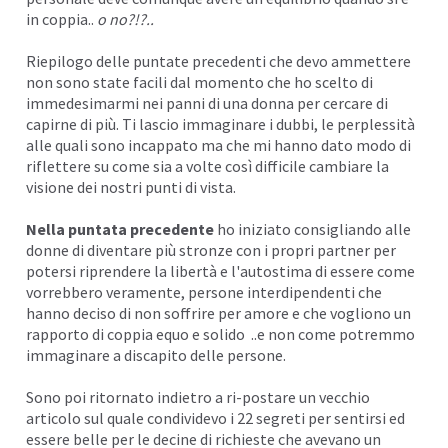
in coppia..
o no?!?..
Riepilogo delle puntate precedenti che devo ammettere
non sono state facili dal momento che ho scelto di
immedesimarmi nei panni di una donna per cercare di
capirne di più. Ti lascio immaginare i
dubbi
, le perplessità
alle quali sono incappato ma che mi hanno dato modo di
riflettere su come sia a volte così difficile cambiare la
visione dei nostri punti di vista.
Nella puntata precedente
ho iniziato consigliando alle
donne di
diventare più stronze
con i propri partner per
potersi riprendere la libertà e l
'autostima
di essere come
vorrebbero veramente, persone interdipendenti che
hanno deciso di non soffrire per amore e che vogliono un
rapporto di coppia equo e solido ..e non come potremmo
immaginare a discapito delle persone.
Sono poi ritornato indietro a ri-postare un vecchio
articolo sul quale condividevo i
22 segreti per sentirsi ed
essere belle
per le decine di richieste che avevano un