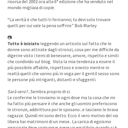
risorsa del 2002 ora alla
6° edizione
che ha venduto nel
mondo migliaia di copie.
“La verità è che tutti ti feriranno; tu devi solo trovare
quelli per cui vale la pena soffrire.” Bob Marley
📷
Tutto è iniziato
leggendo un articolo sul fatto che le
donne sono
attirate dagli stronzi
, cosa per me difficile da
digerire visto i temi di benessere,
amore
, rispetto e simili
che condivido sul blog. Vista la mia tendenza a essere il
più possibile affabile, rispettoso e onesto mentre in
realtà quelli che vanno più in voga per il gentil sesso sono
le persone più intriganti, distanti e sfuggenti.
Sarà vero?.
..Sembra proprio di si.
Le conferme le troviamo in ogni dove ma la cosa che mi
ha fatto più pensare è che anche gli uomini
preferiscono
le stronze
, addirittura poi le sposano...e lasciano le brava
ragazze. Quindi mi sono detto: Ecco il vero motivo del via
libera hai
matrimoni di un mese
.. La carica di egoismo
personale deve comunque avere un equilibrio quando si è