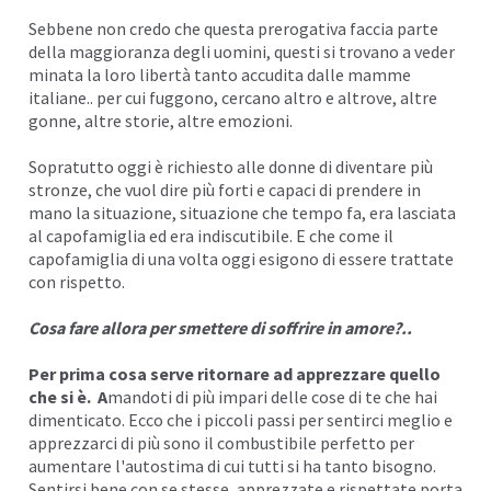
Sebbene non credo che questa prerogativa faccia parte
della maggioranza degli uomini, questi si trovano a veder
minata la loro libertà tanto accudita dalle mamme
italiane.. per cui fuggono, cercano altro e altrove, altre
gonne, altre storie, altre emozioni.
Sopratutto oggi è richiesto alle donne di diventare più
stronze, che vuol dire più forti e capaci di prendere in
mano la situazione, situazione che tempo fa, era lasciata
al capofamiglia ed era indiscutibile. E che come il
capofamiglia di una volta oggi esigono di essere trattate
con rispetto.
Cosa fare allora per smettere di soffrire in amore?..
Per prima cosa serve ritornare ad apprezzare quello
che si è. A
mandoti di più
impari delle cose di te che hai
dimenticato. Ecco che i piccoli passi per sentirci meglio e
apprezzarci di più sono il combustibile perfetto per
aumentare
l'autostima
di cui tutti si ha tanto bisogno.
Sentirsi bene con se stesse, apprezzate e rispettate porta