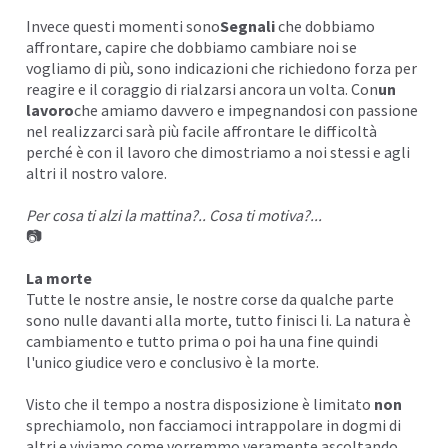
Invece questi momenti sono
Segnali
che dobbiamo
affrontare, capire che dobbiamo cambiare noi se
vogliamo di più, sono indicazioni che richiedono forza per
reagire e il coraggio di rialzarsi ancora un volta. Con
un
lavoro
che amiamo davvero e impegnandosi con passione
nel realizzarci sarà più facile affrontare le difficoltà
perché è con il lavoro che dimostriamo a noi stessi e agli
altri il nostro valore.
Per cosa ti alzi la
mattina
?.. Cosa ti motiva?...
📷
La morte
Tutte le nostre ansie, le nostre corse da qualche parte
sono nulle davanti alla morte, tutto finisci li. La natura è
cambiamento e tutto prima o poi ha una fine quindi
l'unico giudice vero e conclusivo è la morte.
Visto che il tempo a nostra disposizione è limitato
non
sprechiamolo
, non facciamoci intrappolare in dogmi di
altri e viviamo come vorremmo veramente ascoltando