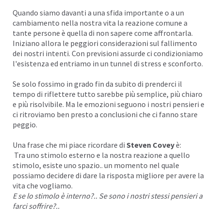
Quando siamo davanti a una sfida importante o a un
I
cambiamento
nella nostra vita la reazione comune a
tante persone è quella di non sapere come affrontarla.
Iniziano allora le peggiori considerazioni sul fallimento
dei nostri intenti. Con previsioni assurde ci condizioniamo
l'esistenza ed entriamo in un tunnel di
stress
e sconforto.
Se solo fossimo in grado fin da subito di prenderci il
tempo di riflettere tutto sarebbe più semplice, più chiaro
e più risolvibile. Ma le
emozioni
seguono i nostri pensieri e
ci ritroviamo ben presto a conclusioni che ci fanno stare
peggio.
Una frase che mi piace ricordare di
Steven Covey
è:
Tra uno stimolo esterno e la nostra reazione a quello
I
stimolo, esiste uno spazio.. un momento nel quale
possiamo decidere di dare la risposta migliore per avere la
vita che vogliamo.
E se lo stimolo è interno?.. Se sono i nostri stessi pensieri a
farci soffrire?..