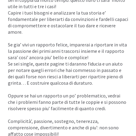
sei in coppia da molto tempo: questo libro ti sara’ molto
utile in tutti e tre i casi!
Capire i tuoi bisogni e analizzare la tua storia e’
fondamentale per liberarti da convinzioni e fardelli capaci
di compromettere e ostacolare il tuo dare e ricevere
amore.
Se gia’ vivi un rapporto felice, imparerai a riportare in vita
la passione dei primi anni trascorsi insieme e il rapporto
sara’ cosi’ ancora piu’ bello e complice!
Se sei single, queste pagine ti daranno fiducia e un aiuto
per notare quegli errori che hai commesso in passato e
dei quali forse non riesci a liberarti per ripartire pieno di
grinta… E costruire qualcosa di duraturo.
Oppure se hai un rapporto un po’ problematico, vedrai
che i problemi fanno parte di tutte le coppie e si possono
risolvere spesso piu’ facilmente di quanto credi.
Complicità’, passione, sostegno, tenerezza,
comprensione, divertimento e anche di piu’: non sono
affatto cose impossibili!