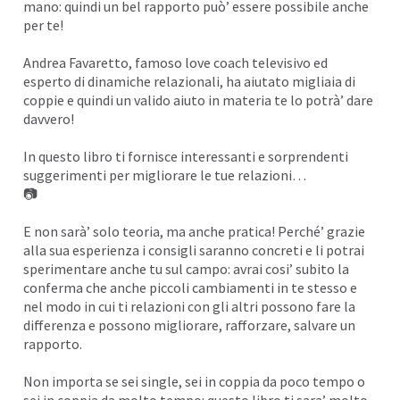
mano: quindi un bel rapporto può’ essere possibile anche
I
per te!
Andrea Favaretto
, famoso love coach televisivo ed
esperto di dinamiche relazionali, ha aiutato migliaia di
coppie e quindi un valido aiuto in materia te lo potrà’ dare
davvero!
In questo libro ti fornisce interessanti e sorprendenti
suggerimenti per migliorare le tue relazioni…
📷
E non sarà’ solo teoria, ma anche pratica! Perché’ grazie
alla sua esperienza i consigli saranno concreti e li potrai
sperimentare anche tu sul campo: avrai cosi’ subito la
conferma che anche piccoli cambiamenti in te stesso e
nel modo in cui ti relazioni con gli altri possono fare la
differenza e possono migliorare, rafforzare, salvare un
rapporto.
Non importa se sei single, sei in coppia da poco tempo o