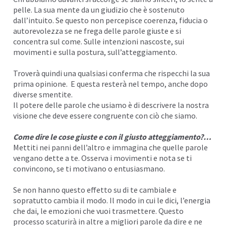
pelle. La sua
mente
da un giudizio che è sostenuto
I
dall’
intuito
. Se questo non percepisce coerenza, fiducia o
autorevolezza se ne frega delle parole giuste e si
concentra sul come. Sulle intenzioni nascoste, sui
movimenti e sulla postura, sull’
atteggiamento
.
Troverà quindi una qualsiasi conferma che rispecchi la sua
prima opinione. E questa resterà nel tempo, anche dopo
diverse smentite.
Il potere delle parole che usiamo è di descrivere la nostra
visione che deve essere congruente con ciò che siamo.
Come dire le cose giuste e con il giusto atteggiamento?…
Mettiti nei panni dell’altro e
immagina
che quelle parole
vengano dette a te. Osserva i movimenti e nota se ti
convincono, se ti motivano o entusiasmano.
Se non hanno questo effetto su di te cambiale e
sopratutto cambia il modo. Il modo in cui le dici, l’energia
che dai, le emozioni che vuoi trasmettere. Questo
processo scaturirà in altre a migliori parole da dire e ne