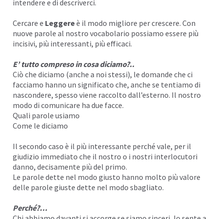
intendere e di descriverci.
I
Cercare e
Leggere
è il modo migliore per crescere. Con
nuove parole al nostro vocabolario possiamo essere più
incisivi, più interessanti, più efficaci.
E’ tutto compreso in cosa diciamo?..
Ciò che diciamo (anche a noi stessi), le
domande
che ci
facciamo hanno un significato che, anche se tentiamo di
nascondere, spesso viene raccolto dall’esterno. Il nostro
modo di comunicare ha due facce.
Quali
parole
usiamo
Come
le diciamo
Il secondo caso è il più interessante perché vale, per il
giudizio immediato che il nostro o i nostri interlocutori
I
danno, decisamente più del primo.
Le parole dette nel modo giusto hanno molto più valore
delle parole giuste dette nel modo sbagliato.
Perché?…
Chi abbiamo davanti si accorge se siamo sinceri, lo sente a