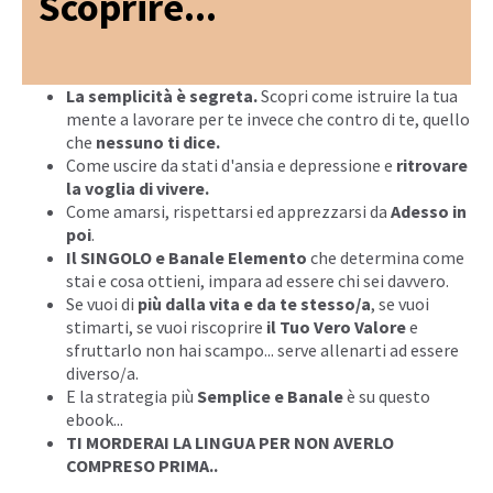
Scoprire...
I
La semplicità è segreta.
Scopri come istruire la tua
mente a lavorare per te invece che contro di te, quello
che
nessuno ti dice.
Come uscire da stati d'ansia e depressione e
ritrovare
la voglia di vivere.
Come amarsi, rispettarsi ed apprezzarsi da
Adesso in
poi
.
Il SINGOLO e Banale Elemento
che determina come
stai e cosa ottieni, impara ad essere chi sei davvero.
Se vuoi di
più dalla vita e da te stesso/a
, se vuoi
stimarti, se vuoi riscoprire
il Tuo Vero Valore
e
sfruttarlo non hai scampo... serve allenarti ad essere
diverso/a.
I
E la strategia più
Semplice e Banale
è su questo
ebook...
TI MORDERAI LA LINGUA PER NON AVERLO
COMPRESO PRIMA..